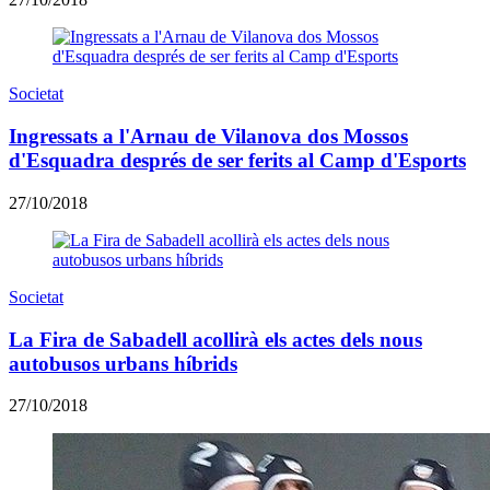
Societat
Ingressats a l'Arnau de Vilanova dos Mossos
d'Esquadra després de ser ferits al Camp d'Esports
27/10/2018
Societat
La Fira de Sabadell acollirà els actes dels nous
autobusos urbans híbrids
27/10/2018