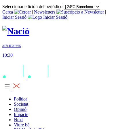
Seleccionar edición del periódico
Cerca
|
Newsletters
|
Iniciar Sessió
ara mateix
10:30
Política
Societat
Opinió
Impacte
Next
Viure bé