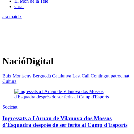
El Món de la Tele
Criar
ara mateix
NacióDigital
Baix Montseny
Berguedà
Catalunya Last Call
Contingut patrocinat
Cultura
Societat
Ingressats a l'Arnau de Vilanova dos Mossos
d'Esquadra després de ser ferits al Camp d'Esports