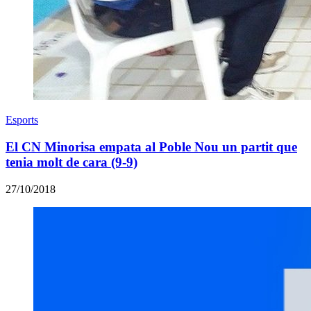
Esports
El CN Minorisa empata al Poble Nou un partit que
tenia molt de cara (9-9)
27/10/2018