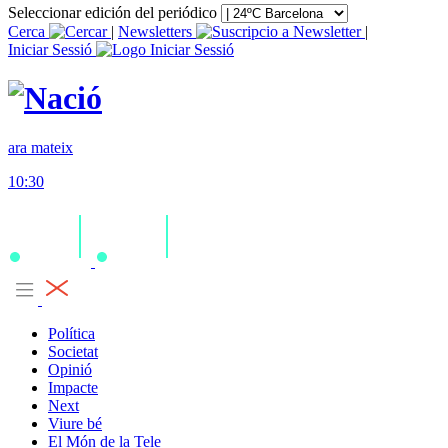
Seleccionar edición del periódico
Cerca
|
Newsletters
|
Iniciar Sessió
ara mateix
10:30
Política
Societat
Opinió
Impacte
Next
Viure bé
El Món de la Tele