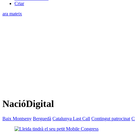
Criar
ara mateix
NacióDigital
Baix Montseny
Berguedà
Catalunya Last Call
Contingut patrocinat
C