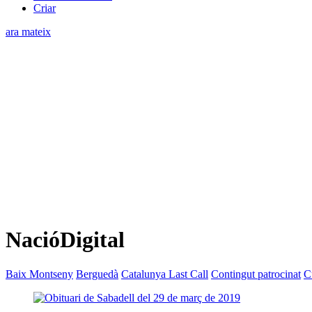
Criar
ara mateix
NacióDigital
Baix Montseny
Berguedà
Catalunya Last Call
Contingut patrocinat
C