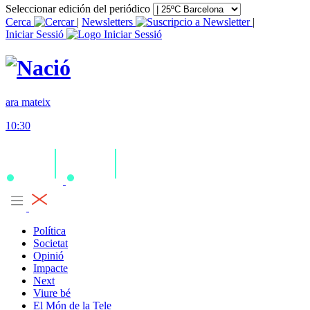
Seleccionar edición del periódico
Cerca
|
Newsletters
|
Iniciar Sessió
ara mateix
10:30
Política
Societat
Opinió
Impacte
Next
Viure bé
El Món de la Tele