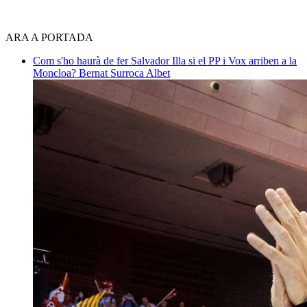
ARA A PORTADA
Com s'ho haurà de fer Salvador Illa si el PP i Vox arriben a la
Moncloa?
Bernat Surroca Albet