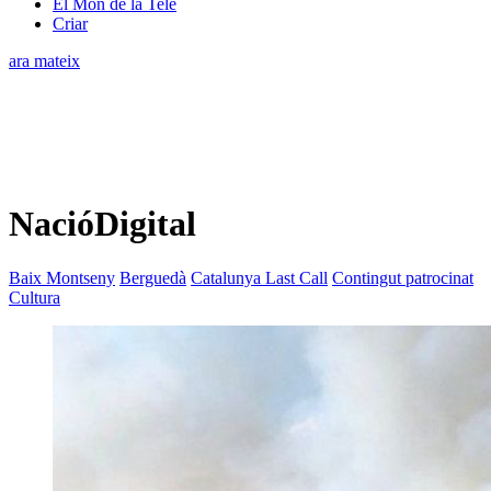
El Món de la Tele
Criar
ara mateix
NacióDigital
Baix Montseny
Berguedà
Catalunya Last Call
Contingut patrocinat
Cultura