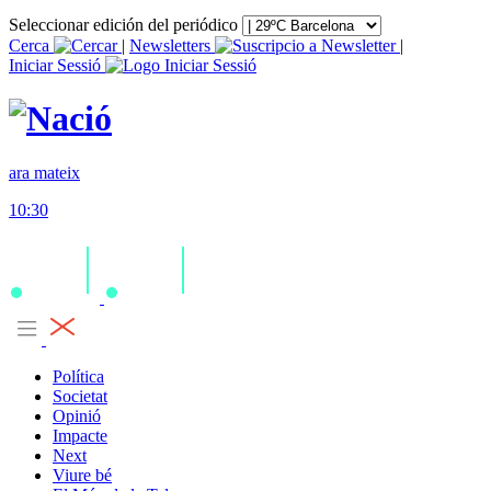
Seleccionar edición del periódico
Cerca
|
Newsletters
|
Iniciar Sessió
ara mateix
10:30
Política
Societat
Opinió
Impacte
Next
Viure bé