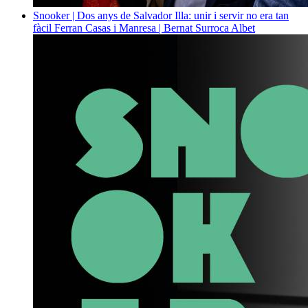
Snooker | Dos anys de Salvador Illa: unir i servir no era tan
fàcil
Ferran Casas i Manresa | Bernat Surroca Albet