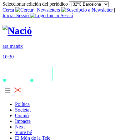
Seleccionar edición del periódico
Cerca
|
Newsletters
|
Iniciar Sessió
ara mateix
10:30
Política
Societat
Opinió
Impacte
Next
Viure bé
El Món de la Tele