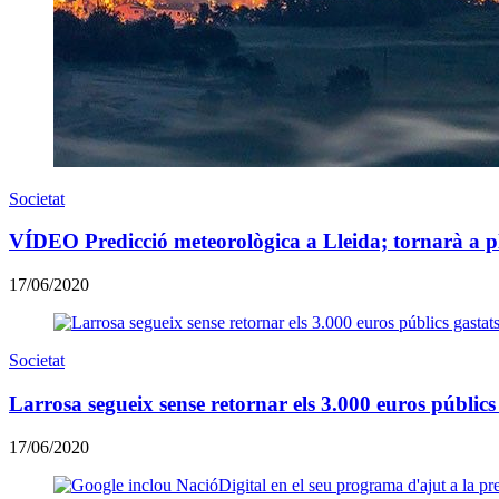
Societat
VÍDEO Predicció meteorològica a Lleida; tornarà a p
17/06/2020
Societat
Larrosa segueix sense retornar els 3.000 euros públics 
17/06/2020