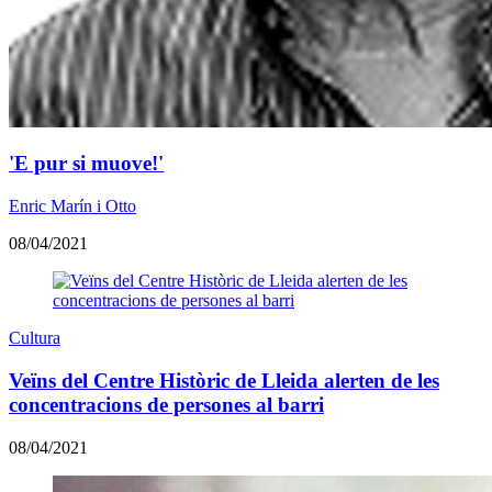
'E pur si muove!'
Enric Marín i Otto
08/04/2021
Cultura
Veïns del Centre Històric de Lleida alerten de les
concentracions de persones al barri
08/04/2021