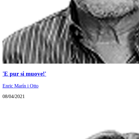
'E pur si muove!'
Enric Marín i Otto
08/04/2021