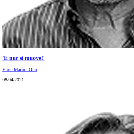
'E pur si muove!'
Enric Marín i Otto
08/04/2021