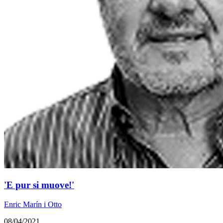
'E pur si muove!'
Enric Marín i Otto
08/04/2021