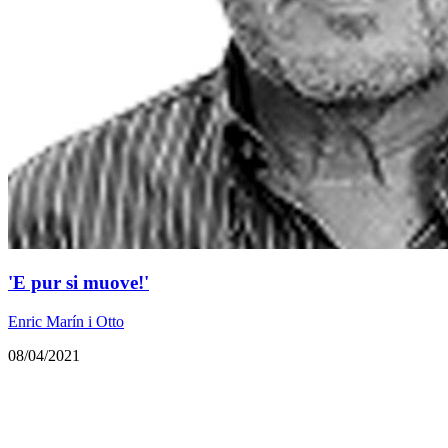
'E pur si muove!'
Enric Marín i Otto
08/04/2021