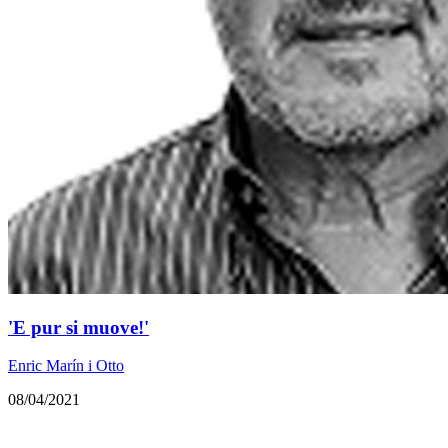
'E pur si muove!'
Enric Marín i Otto
08/04/2021