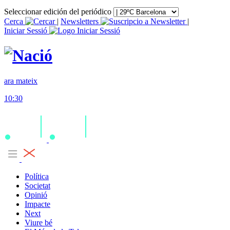
Seleccionar edición del periódico
Cerca
|
Newsletters
|
Iniciar Sessió
ara mateix
10:30
Política
Societat
Opinió
Impacte
Next
Viure bé