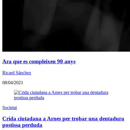
Ara que es compleixen 90 anys
Ricard Sánchez
08/04/2021
Societat
Crida ciutadana a Arnes per trobar una dentadura
postissa perduda