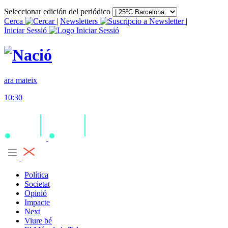
Seleccionar edición del periódico
Cerca
|
Newsletters
|
Iniciar Sessió
ara mateix
10:30
Política
Societat
Opinió
Impacte
Next
Viure bé