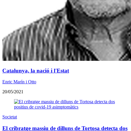
Catalunya, la nació i l'Estat
Enric Marín i Otto
20/05/2021
Societat
El cribratge massiu de dilluns de Tortosa detecta dos