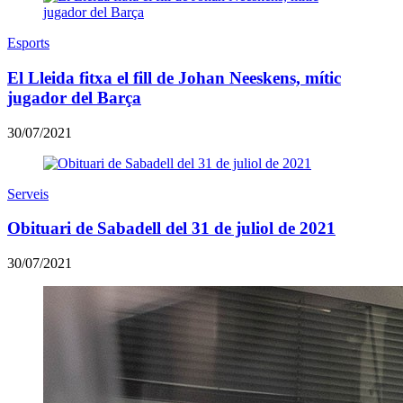
Esports
El Lleida fitxa el fill de Johan Neeskens, mític
jugador del Barça
30/07/2021
Serveis
Obituari de Sabadell del 31 de juliol de 2021
30/07/2021