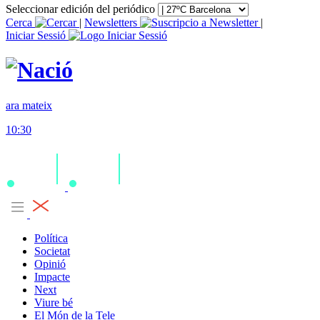
Seleccionar edición del periódico
Cerca
|
Newsletters
|
Iniciar Sessió
ara mateix
10:30
Política
Societat
Opinió
Impacte
Next
Viure bé
El Món de la Tele