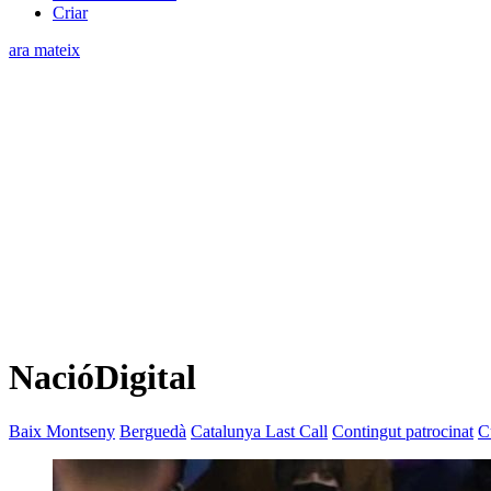
Criar
ara mateix
NacióDigital
Baix Montseny
Berguedà
Catalunya Last Call
Contingut patrocinat
C