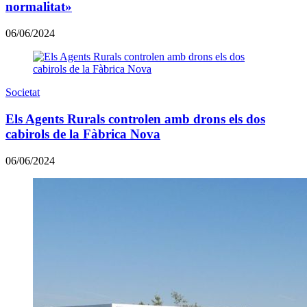
normalitat»
06/06/2024
Societat
Els Agents Rurals controlen amb drons els dos
cabirols de la Fàbrica Nova
06/06/2024