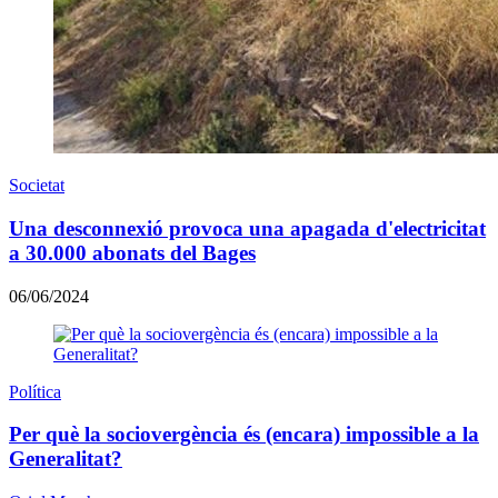
Societat
Una desconnexió provoca una apagada d'electricitat
a 30.000 abonats del Bages
06/06/2024
Política
Per què la sociovergència és (encara) impossible a la
Generalitat?