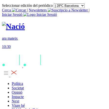
Seleccionar edición del periódico
Cerca
|
Newsletters
|
Iniciar Sessió
ara mateix
10:30
Política
Societat
Opinió
Impacte
Next
Viure bé