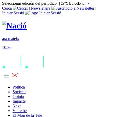
Seleccionar edición del periódico
Cerca
|
Newsletters
|
Iniciar Sessió
ara mateix
10:30
Política
Societat
Opinió
Impacte
Next
Viure bé
El Món de la Tele