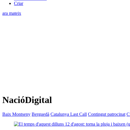
Criar
ara mateix
NacióDigital
Baix Montseny
Berguedà
Catalunya Last Call
Contingut patrocinat
C