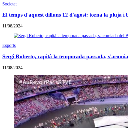
Societat
El temps d'aquest dilluns 12 d'agost: torna la pluja i
11/08/2024
Esports
Sergi Roberto, capità la temporada passada, s'acomi
11/08/2024