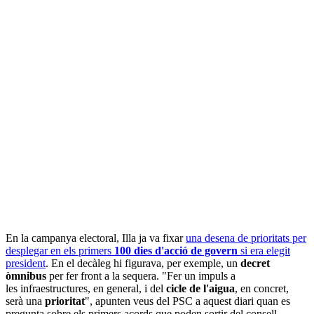
En la campanya electoral, Illa ja va fixar
una desena de prioritats per
desplegar en els primers
100 dies d'acció de govern
si era elegit
president
. En el decàleg hi figurava, per exemple, un
decret
òmnibus
per fer front a la sequera. "Fer un impuls a
les infraestructures, en general, i del
cicle de l'aigua
, en concret,
serà una
prioritat
", apunten veus del PSC a aquest diari quan es
pregunta sobre els primers acords que poden sortir del consell