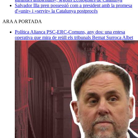
Salvador Illa pren possessió com a president amb la promesa
d'«unir» i «servir» la Catalunya postprocés
ARA A PORTADA
Política
Aliança PSC-ERC-Comuns, any dos: una entesa
operativa que mira de reüll els tribunals
Bernat Surroca Albet