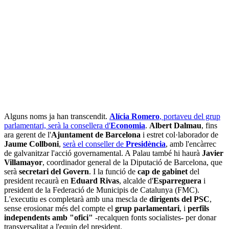
Alguns noms ja han transcendit.
Alícia Romero
, portaveu del grup
parlamentari, serà la consellera d'
Economia
.
Albert Dalmau
, fins
ara gerent de l'
Ajuntament de Barcelona
i estret col·laborador de
Jaume Collboni
,
serà el conseller de
Presidència
, amb l'encàrrec
de galvanitzar l'acció governamental. A Palau també hi haurà
Javier
Villamayor
, coordinador general de la Diputació de Barcelona, que
serà
secretari del Govern
. I la funció de
cap de gabinet
del
president recaurà en
Eduard Rivas
, alcalde d'
Esparreguera
i
president de la Federació de Municipis de Catalunya (FMC).
L'executiu es completarà amb una mescla de
dirigents del PSC
,
sense erosionar més del compte el
grup parlamentari
, i
perfils
independents amb "ofici"
-recalquen fonts socialistes- per donar
transversalitat a l'equip del president.