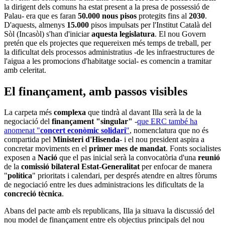
la dirigent dels comuns ha estat present a la presa de possessió de
Palau- era que es faran
50.000 nous pisos
protegits fins al
2030
.
D'aquests, almenys
15.000
pisos impulsats per l'Institut Català del
Sòl (Incasòl) s'han d'iniciar
aquesta legislatura
. El nou Govern
pretén que els projectes que requereixen més temps de treball, per
la dificultat dels processos administratius -de les infraestructures de
l'aigua a les promocions d'habitatge social- es comencin a tramitar
amb celeritat.
El finançament, amb passos visibles
La carpeta més
complexa
que tindrà al davant Illa serà la de la
negociació del
finançament "singular"
-
que ERC també ha
anomenat "
concert econòmic solidari
"
, nomenclatura que no és
compartida pel
Ministeri d'Hisenda
- i el nou president aspira a
concretar moviments en el
primer mes de mandat
. Fonts socialistes
exposen a
Nació
que el pas inicial serà la convocatòria d'una
reunió
de la
comissió bilateral Estat-Generalitat
per enfocar de manera
"
política
" prioritats i calendari, per després atendre en altres fòrums
de negociació entre les dues administracions les dificultats de la
concreció tècnica
.
Abans del pacte amb els republicans, Illa ja situava la discussió del
nou model de finançament entre els objectius principals del nou