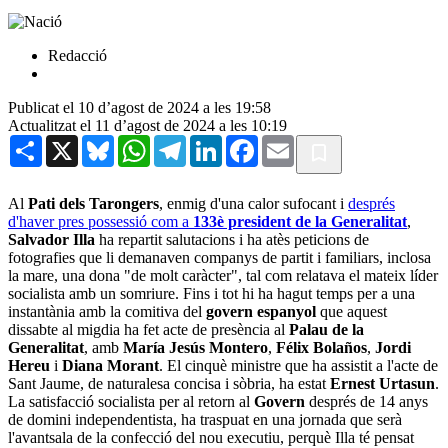
Redacció
Publicat el 10 d’agost de 2024 a les 19:58
Actualitzat el 11 d’agost de 2024 a les 10:19
Share
X
Bluesky
WhatsApp
Telegram
LinkedIn
Facebook
Email
Al
Pati dels Tarongers
, enmig d'una calor sufocant i
després
d'haver pres possessió com a
133è president de la Generalitat
,
Salvador Illa
ha repartit salutacions i ha atès peticions de
fotografies que li demanaven companys de partit i familiars, inclosa
la mare, una dona "de molt caràcter", tal com relatava el mateix líder
socialista amb un somriure. Fins i tot hi ha hagut temps per a una
instantània amb la comitiva del
govern espanyol
que aquest
dissabte al migdia ha fet acte de presència al
Palau de la
Generalitat
, amb
María Jesús Montero
,
Félix Bolaños
,
Jordi
Hereu
i
Diana Morant
. El cinquè ministre que ha assistit a l'acte de
Sant Jaume, de naturalesa concisa i sòbria, ha estat
Ernest Urtasun
.
La satisfacció socialista per al retorn al
Govern
després de 14 anys
de domini independentista, ha traspuat en una jornada que serà
l'avantsala de la confecció del nou executiu, perquè Illa té pensat