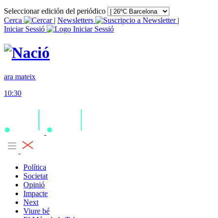
Seleccionar edición del periódico
Cerca
|
Newsletters
|
Iniciar Sessió
ara mateix
10:30
Política
Societat
Opinió
Impacte
Next
Viure bé