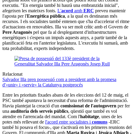
executiu. "En energia també hi haurà una embranzida inicial",
afegeixen les mateixes fonts.
L'
acord
amb
ERC
preveu mantenir
l'aposta per l'
Energètica pública
, a la qual es destinaran més
recursos. I els socialistes també entenen que s'ha d'accelerar el ritme
d'actuacions en renovables. Illa va ser molt crític amb el Govern de
Pere Aragonès
pel que fa al desplegament d'infraestructures
energètiques i s'espera un impuls aquests anys, a partir també de la
planificació feta en l'anterior legislatura. L'executiu hi sumarà, amb
tota probabilitat, experts independents.
Relacionat
Salvador Illa pren possessió com a president amb la promesa
d'«unir» i «servir» la Catalunya postprocés
Entre les prioritats fixades abans de les eleccions del 12 de maig, el
PSC també apuntava la necessitat d'una reforma de l'administració.
Havia plantejat la creació d'un
comissionat de l'autogovern
per fer
una
auditoria dels serveis públics
, qüestió que també es vol
atendre en l'arrencada del mandat. Com l'
habitatge
, unes de les
potes més rellevant de
l'acord entre socialistes i
comuns
-ERC
també hi posava el focus-, que s'activarà en les primeres reunions del
Govern. El compromís d'Illa amb
Marta Rovira
i
Jéssica Albiach
-