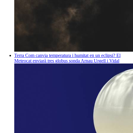
Terra
Com canvia temperatura i humitat en un eclipsi? El
Meteocat enviarà tres globus sonda
Arnau Urgell i Vidal