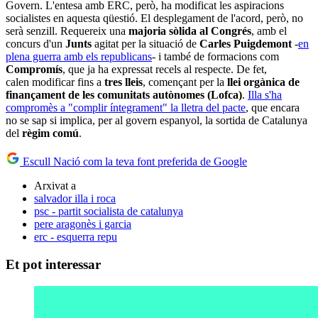
Govern. L'entesa amb ERC, però, ha modificat les aspiracions
socialistes en aquesta qüestió. El desplegament de l'acord, però, no
serà senzill. Requereix una
majoria sòlida al Congrés
, amb el
concurs d'un
Junts
agitat per la situació de
Carles Puigdemont
-
en
plena guerra amb els republicans
- i també de formacions com
Compromís
, que ja ha expressat recels al respecte. De fet,
calen modificar fins a
tres lleis
, començant per la
llei orgànica de
finançament de les comunitats autònomes (Lofca)
.
Illa s'ha
compromès a "complir íntegrament" la lletra del pacte
, que encara
no se sap si implica, per al govern espanyol, la sortida de Catalunya
del
règim comú
.
Escull Nació com la teva font preferida de Google
Arxivat a
salvador illa i roca
psc - partit socialista de catalunya
pere aragonès i garcia
erc - esquerra repu
Et pot interessar