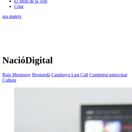
El Món de la Tele
Criar
ara mateix
NacióDigital
Baix Montseny
Berguedà
Catalunya Last Call
Contingut patrocinat
Cultura