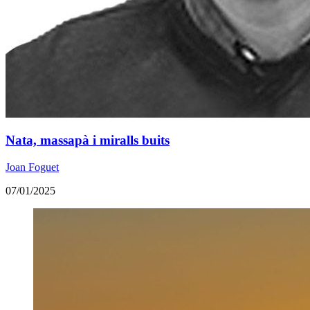
Nata, massapà i miralls buits
Joan Foguet
07/01/2025