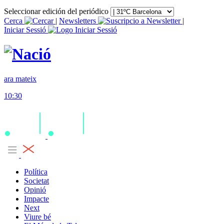
Seleccionar edición del periódico
Cerca
|
Newsletters
|
Iniciar Sessió
ara mateix
10:30
Política
Societat
Opinió
Impacte
Next
Viure bé