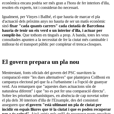
econòmica encara podria ser més gran a l'hora de fer interiors d'illa,
resolen els experts, tot i considerar-ho necessari.
Igualment, per Vinyes i Ballbé, el que hauria de marcar el pla
d'actuació dels pròxims anys no hauria de ser un matís econòmic
sinó
fixar "cada quants carrers" cada ciutadà de Barcelona
hauria de tenir un eix verd o un interior d'illa, i actuar per
complir-ho
. Que tothom en tingués a prop. A banda, totes les veus
consultades apunten a la necessitat de fer la ciutat més caminable i
millorar-hi el transport públic per completar el trenca-closques.
El govern prepara un pla nou
Mentrestant, fonts oficials del govern del PSC suavitzen la
comparació entre "les dues alternatives" que plantejava Collboni en
campanya electoral pel que fa a l'urbanisme i a l'opció de guanyar
verd. Ara remarquen que "aquestes dues actuacions són de
naturalesa diferent" i que "no es pot fer una comparació directa".
Sobre les prioritats urbanístiques, en absència de cap novetat sobre
el pla dels 30 interiors d'illa de l'Eixample, des del consistori
asseguren que
el govern "està ultimant un pla de ciutat per
incidir en espais lliures que té la ciutat i que es poden recuperar
per a ús veïnal"
. Això aniria més enllà de recuperar punts envoltats