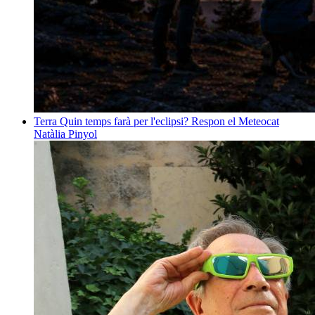
Terra
Quin temps farà per l'eclipsi? Respon el Meteocat
Natàlia Pinyol