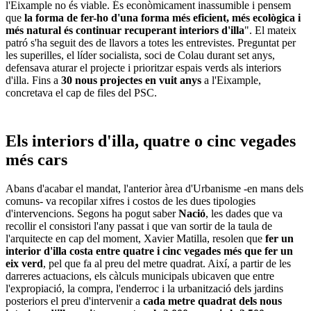
l'Eixample no és viable. És econòmicament inassumible i pensem
que
la forma de fer-ho d'una forma més eficient, més ecològica i
més natural és continuar recuperant interiors d'illa
". El mateix
patró s'ha seguit des de llavors a totes les entrevistes. Preguntat per
les superilles, el líder socialista, soci de Colau durant set anys,
defensava aturar el projecte i prioritzar espais verds als interiors
d'illa. Fins a
30 nous projectes en vuit anys
a l'Eixample,
concretava el cap de files del PSC.
Els interiors d'illa, quatre o cinc vegades
més cars
Abans d'acabar el mandat, l'anterior àrea d'Urbanisme -en mans dels
comuns- va recopilar xifres i costos de les dues tipologies
d'intervencions. Segons ha pogut saber
Nació
, les dades que va
recollir el consistori l'any passat i que van sortir de la taula de
l'arquitecte en cap del moment, Xavier Matilla, resolen que
fer un
interior d'illa costa entre quatre i cinc vegades més que fer un
eix verd
, pel que fa al preu del metre quadrat. Així, a partir de les
darreres actuacions, els càlculs municipals ubicaven que entre
l'expropiació, la compra, l'enderroc i la urbanització dels jardins
posteriors el preu d'intervenir a
cada metre quadrat dels nous