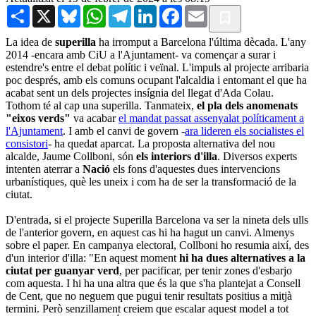
Share
X
Bluesky
WhatsApp
Telegram
LinkedIn
Facebook
Email
La idea de
superilla
ha irromput a Barcelona l'última dècada. L'any
2014 -encara amb CiU a l'Ajuntament- va començar a surar i
estendre's entre el debat polític i veïnal. L'impuls al projecte arribaria
poc després, amb els comuns ocupant l'alcaldia i entomant el que ha
acabat sent un dels projectes insígnia del llegat d'Ada Colau.
Tothom té al cap una superilla. Tanmateix,
el pla dels anomenats
"eixos verds"
va acabar
el mandat passat assenyalat políticament a
l'Ajuntament
. I amb el canvi de govern -
ara lideren els socialistes el
consistori
- ha quedat aparcat. La proposta alternativa del nou
alcalde, Jaume Collboni, són
els interiors d'illa
. Diversos experts
intenten aterrar a
Nació
els fons d'aquestes dues intervencions
urbanístiques, què les uneix i com ha de ser la transformació de la
ciutat.
D'entrada, si el projecte Superilla Barcelona va ser la nineta dels ulls
de l'anterior govern, en aquest cas hi ha hagut un canvi. Almenys
sobre el paper. En campanya electoral, Collboni ho resumia així, des
d'un interior d'illa: "En aquest moment
hi ha dues alternatives a la
ciutat per guanyar verd
, per pacificar, per tenir zones d'esbarjo
com aquesta. I hi ha una altra que és la que s'ha plantejat a Consell
de Cent, que no neguem que pugui tenir resultats positius a mitjà
termini. Però senzillament creiem que escalar aquest model a tot