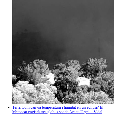
Terra
Com canvia temperatura i humitat en un eclipsi? El
Meteocat enviarà tres globus sonda
Arnau Urgell i Vidal