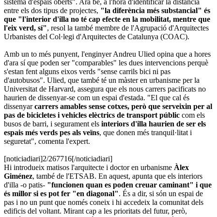
sistema d'espais oberts". Ara bé, a l'hora d'identificar la distància
entre els dos tipus de projectes,
"la diferència més substancial" és
que "l'interior d'illa no té cap efecte en la mobilitat, mentre que
l'eix verd, sí"
, resol la també membre de l'Agrupació d'Arquitectes
Urbanistes del Col·legi d'Arquitectes de Catalunya (COAC).
Amb un to més punyent, l'enginyer Andreu Ulied opina que a hores
d'ara sí que poden ser "comparables" les dues intervencions perquè
s'estan fent alguns eixos verds "sense carrils bici ni pas
d'autobusos". Ulied, que també té un màster en urbanisme per la
Universitat de Harvard, assegura que els nous carrers pacificats no
haurien de dissenyar-se com un espai d'estada. "El que cal és
dissenyar
carrers amables sense cotxes, però que serveixin per al
pas de bicicletes i vehicles elèctrics de transport públic
com els
busos de barri, i segurament els
interiors d'illa haurien de ser els
espais més verds pes als veïns
, que donen més tranquil·litat i
seguretat", comenta l'expert.
[noticiadiari]2/267716[/noticiadiari]
Hi introdueix matisos l'arquitecte i doctor en urbanisme
Àlex
Giménez
, també de l'ETSAB. En aquest, apunta que els interiors
d'illa -o patis-
"funcionen quan es poden creuar caminant" i que
és millor si es pot fer "en diagonal"
. És a dir, si són un espai de
pas i no un punt que només coneix i hi accedeix la comunitat dels
edificis del voltant. Mirant cap a les prioritats del futur, però,