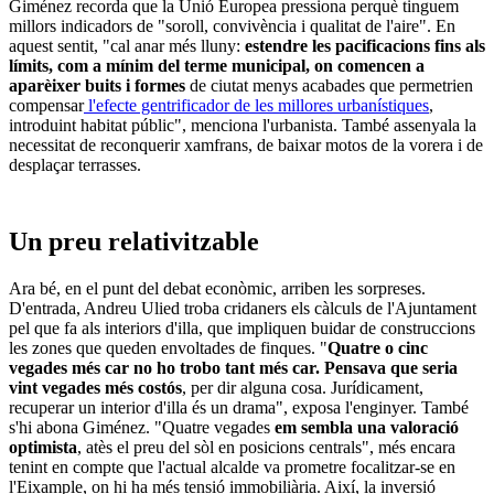
Giménez recorda que la Unió Europea pressiona perquè tinguem
millors indicadors de "soroll, convivència i qualitat de l'aire". En
aquest sentit, "cal anar més lluny:
estendre les pacificacions fins als
límits, com a mínim del terme municipal, on comencen a
aparèixer buits i formes
de ciutat menys acabades que permetrien
compensar
l'efecte gentrificador de les millores urbanístiques
,
introduint habitat públic", menciona l'urbanista. També assenyala la
necessitat de reconquerir xamfrans, de baixar motos de la vorera i de
desplaçar terrasses.
Un preu relativitzable
Ara bé, en el punt del debat econòmic, arriben les sorpreses.
D'entrada, Andreu Ulied troba cridaners els càlculs de l'Ajuntament
pel que fa als interiors d'illa, que impliquen buidar de construccions
les zones que queden envoltades de finques. "
Quatre o cinc
vegades més car no ho trobo tant més car. Pensava que seria
vint vegades més costós
, per dir alguna cosa. Jurídicament,
recuperar un interior d'illa és un drama", exposa l'enginyer. També
s'hi abona Giménez. "Quatre vegades
em sembla una valoració
optimista
, atès el preu del sòl en posicions centrals", més encara
tenint en compte que l'actual alcalde va prometre focalitzar-se en
l'Eixample, on hi ha més tensió immobiliària. Així, la inversió