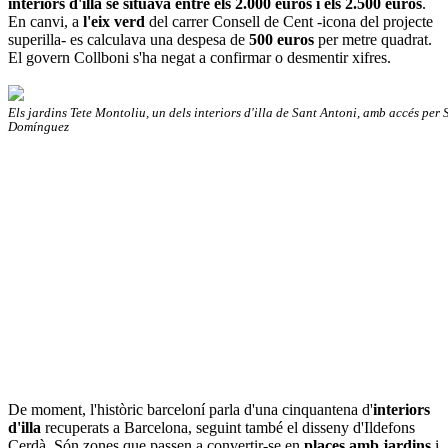
interiors d'illa se situava entre els 2.000 euros i els 2.500 euros
.
En canvi, a
l'eix verd
del carrer Consell de Cent -icona del projecte
superilla- es calculava una despesa de
500 euros
per metre quadrat.
El govern Collboni s'ha negat a confirmar o desmentir xifres.
Els jardins Tete Montoliu, un dels interiors d'illa de Sant Antoni, amb accés per
Domínguez
De moment, l'històric barceloní parla d'una cinquantena d'
interiors
d'illa
recuperats a Barcelona, seguint també el disseny d'Ildefons
Cerdà. Són zones que passen a convertir-se en
places amb jardins
i