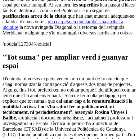
espai per estar tranquil. Al seu torn, les
superilles
han passat d'idees
fàcils d'identificar -com la del Poblenou- a un seguit de
pacificacions arreu de la ciutat
que han anat mutant i adequant-se
a la idea d'eixos verds,
una carpeta en què també s'ha arribat a
incloure
la nova avinguda Diagonal o la reforma de l'avinguda
Meridiana, malgrat que s'hi mantinguin diversos carrils amb cotxes.
[noticia]127334[/noticia]
"Tot suma" per ampliar verd i guanyar
espai
D'entrada, diversos experts veuen amb un punt de frustració que
s'hagi normalitzat la contraposició d'aquests dos tipus de projectes.
Alguns, fins i tot, prefereixen no opinar perquè l'identifiquen com un
tema que s'ha anat enverinant. "S'ha de fer molta pedagogia per
explicar que tot suma i que
cal anar cap a la renaturalització i la
mobilitat activa. I no s'ha sabut fer ni políticament, ni
tècnicament, ni periodísticament
", assenyala
Rosina Vinyes i
Ballbé
, arquitecta i doctora en urbanisme, i actualment professora i
investigadora a l'Escola Tècnica Superior d'Arquitectura de
Barcelona (ETSAB) de la Universitat Politècnica de Catalunya
(UPC). També puntualitza que totes dues opcions formen part "d'un