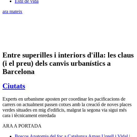
Estil de vida
ara mateix
Entre superilles i interiors d'illa: les claus
(i el preu) dels canvis urbanístics a
Barcelona
Ciutats
Experts en urbanisme aposten per coordinar les pacificacions de
carrers on actualment passen cotxes amb la creació de noves places
verdes situades en mig d'edificis, malgrat la segona via sigui més
cara i tècnicament enredada
ARA A PORTADA
Boscos
Anatomia del foc a Catalunya
Arnau Urgell i Vidal |