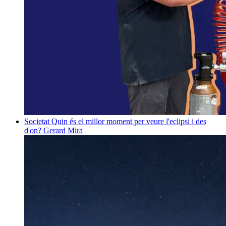
Societat
Quin és el millor moment per veure l'eclipsi i des
d'on?
Gerard Mira