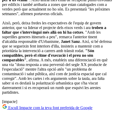
per edificis i també arribaria a zones que estan catalogades com a
verdes però que actualment no ho són. Es presentarà "les pròximes
setmanes", afirmen portaveus oficials.
Això, però, deixa fredes les expectatives de l'equip de govern
anterior, que va liderar el projecte dels eixos verds i ara
troben a
faltar que s'intervingui més allà on hi ha cotxes
. "Amb les
superilles generes itineraris a peu", remarca l'anterior tinent
d'alcaldia responsable d'Urbanisme,
Janet Sanz
. Així, si bé defensa
que se segueixin fent interiors d'illa, insisteix a mantenir com a
prioritària la intervenció a carrers amb trànsit rodat.
"Són
compatibles, però el ritme d'execució i el preu no són
comparables"
, afirma. A més, estableix una diferenciació en què
una via "dona resposta a una perversió del segle XX producte de
l'especulació" mentre l'altra opció atén "un problema de
contaminació i salut pública, així com de justícia espacial que cal
corregir". Amb les cartes i els arguments sobre la taula, ara falta
saber si es desfarà la polarització urbanística que s'ha viscut
darrerament i si es recuperarà un rumb que esquivi les arestes
partidistes.
[impacte]
Escull Impacte com la teva font preferida de Google