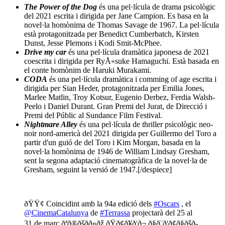
The Power of the Dog
és una pel·lícula de drama psicològic
del 2021 escrita i dirigida per Jane Campion. Es basa en la
novel·la homònima de Thomas Savage de 1967. La pel·lícula
està protagonitzada per Benedict Cumberbatch, Kirsten
Dunst, Jesse Plemons i Kodi Smit-McPhee.
Drive my car
és una pel·lícula dramàtica japonesa de 2021
coescrita i dirigida per RyÅ«suke Hamaguchi. Està basada en
el conte homònim de Haruki Murakami.
CODA
és una pel·lícula dramàtica i comming of age escrita i
dirigida per Sian Heder, protagonitzada per Emilia Jones,
Marlee Matlin, Troy Kotsur, Eugenio Derbez, Ferdia Walsh-
Peelo i Daniel Durant. Gran Premi del Jurat, de Direcció i
Premi del Públic al Sundance Film Festival.
Nightmare Alley
és una pel·lícula de thriller psicològic neo-
noir nord-americà del 2021 dirigida per Guillermo del Toro a
partir d'un guió de del Toro i Kim Morgan, basada en la
novel·la homònima de 1946 de William Lindsay Gresham,
sent la segona adaptació cinematogràfica de la novel·la de
Gresham, seguint la versió de 1947.[/despiece]
ðŸŸ¢ Coincidint amb la 94a edició dels
#Oscars
, el
@CinemaCatalunya
de
#Terrassa
projectarà del 25 al
31 de març ðªð®ðšð­ð«ðž ðŸð¢ð¥ð¦ð¬ ð§ð¨ð¦ð¢ð§ðšð­