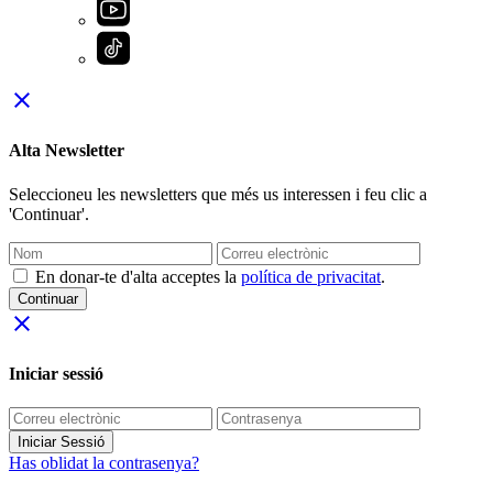
close
Alta Newsletter
Seleccioneu les newsletters que més us interessen i feu clic a
'Continuar'.
En donar-te d'alta acceptes la
política de privacitat
.
Continuar
close
Iniciar sessió
Iniciar Sessió
Has oblidat la contrasenya?