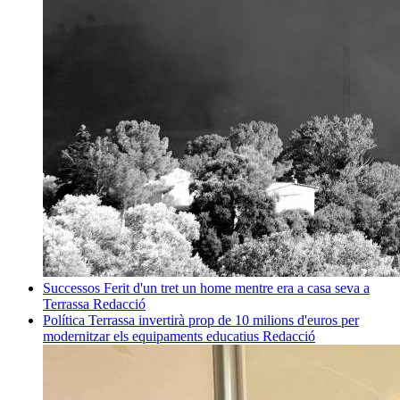
Successos
Ferit d'un tret un home mentre era a casa seva a
Terrassa
Redacció
Política
Terrassa invertirà prop de 10 milions d'euros per
modernitzar els equipaments educatius
Redacció