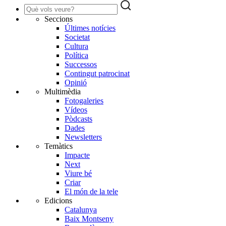
Seccions
Últimes notícies
Societat
Cultura
Política
Successos
Contingut patrocinat
Opinió
Multimèdia
Fotogaleries
Vídeos
Pòdcasts
Dades
Newsletters
Temàtics
Impacte
Next
Viure bé
Criar
El món de la tele
Edicions
Catalunya
Baix Montseny