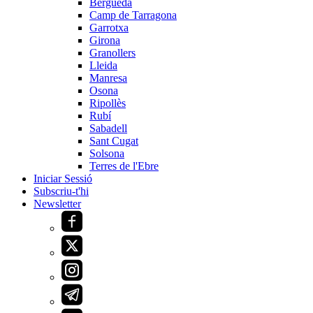
Berguedà
Camp de Tarragona
Garrotxa
Girona
Granollers
Lleida
Manresa
Osona
Ripollès
Rubí
Sabadell
Sant Cugat
Solsona
Terres de l'Ebre
Iniciar Sessió
Subscriu-t'hi
Newsletter