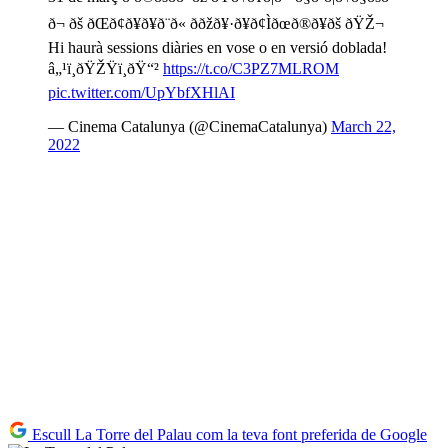
ð¬ ðš ðŒð¢ð¥ð¥ð¨ð« ððžð¥·ð¥ð¢Ìðœð®ð¥ðš ðŸŽ¬
Hi haurà sessions diàries en vose o en versió doblada!
â„¹ï¸ðŸŽŸï¸ðŸ“²
https://t.co/C3PZ7MLROM
pic.twitter.com/UpYbfXHlAI
— Cinema Catalunya (@CinemaCatalunya)
March 22,
2022
Escull La Torre del Palau com la teva font preferida de Google