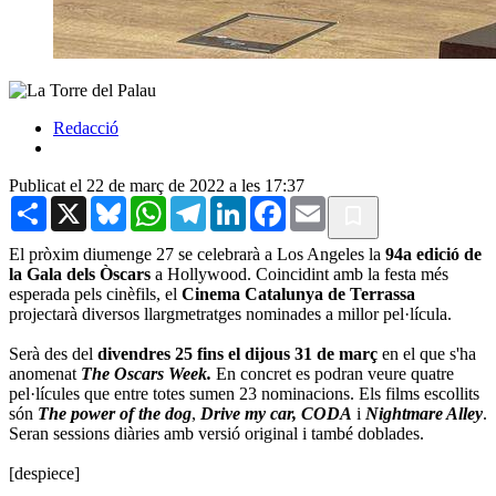
Redacció
Publicat el 22 de març de 2022 a les 17:37
Share
X
Bluesky
WhatsApp
Telegram
LinkedIn
Facebook
Email
El pròxim diumenge 27 se celebrarà a Los Angeles la
94a edició de
la Gala dels Òscars
a Hollywood. Coincidint amb la festa més
esperada pels cinèfils, el
Cinema Catalunya de Terrassa
projectarà diversos llargmetratges nominades a millor pel·lícula.
Serà des del
divendres 25 fins el dijous 31 de març
en el que s'ha
anomenat
The Oscars Week.
En concret es podran veure quatre
pel·lícules que entre totes sumen 23 nominacions. Els films escollits
són
The power of the dog
,
Drive my car,
CODA
i
Nightmare Alley
.
Seran sessions diàries amb versió original i també doblades.
[despiece]