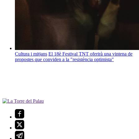
Cultura i mitjans
El 18è Festival TNT oferirà una vintena de
propostes que conviden a la "resistència optimista"