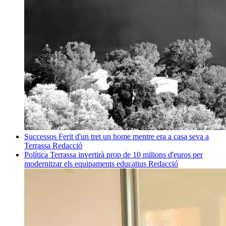
Successos
Ferit d'un tret un home mentre era a casa seva a
Terrassa
Redacció
Política
Terrassa invertirà prop de 10 milions d'euros per
modernitzar els equipaments educatius
Redacció