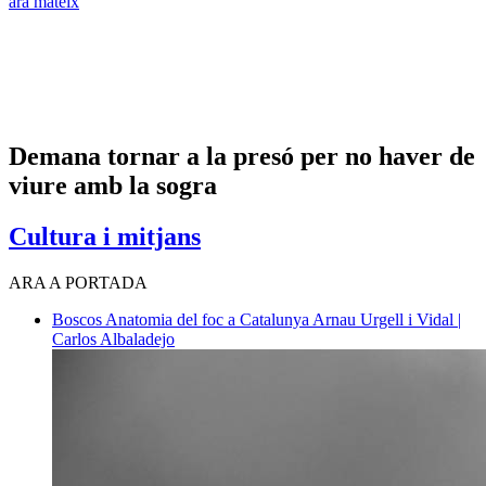
ara mateix
Demana tornar a la presó per no haver de
viure amb la sogra
Cultura i mitjans
ARA A PORTADA
Boscos
Anatomia del foc a Catalunya
Arnau Urgell i Vidal |
Carlos Albaladejo