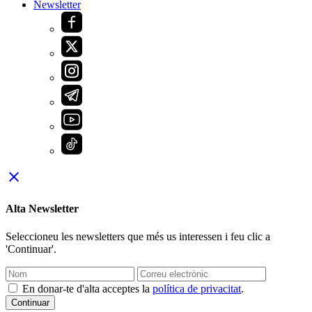
Newsletter
close
Alta Newsletter
Seleccioneu les newsletters que més us interessen i feu clic a
'Continuar'.
En donar-te d'alta acceptes la
política de privacitat
.
Continuar