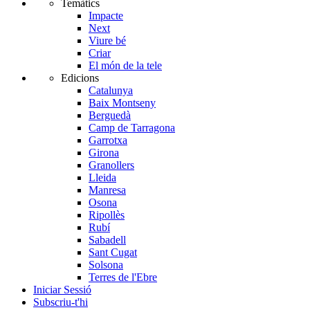
Temàtics
Impacte
Next
Viure bé
Criar
El món de la tele
Edicions
Catalunya
Baix Montseny
Berguedà
Camp de Tarragona
Garrotxa
Girona
Granollers
Lleida
Manresa
Osona
Ripollès
Rubí
Sabadell
Sant Cugat
Solsona
Terres de l'Ebre
Iniciar Sessió
Subscriu-t'hi