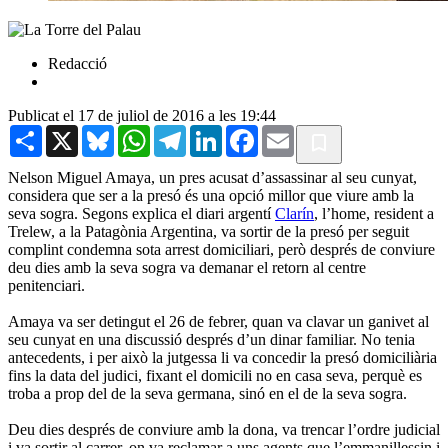
Redacció
Publicat el 17 de juliol de 2016 a les 19:44
Share
X
Bluesky
WhatsApp
Telegram
LinkedIn
Facebook
Email
Nelson Miguel Amaya, un pres acusat d’assassinar al seu cunyat,
considera que ser a la presó és una opció millor que viure amb la
seva sogra. Segons explica el diari argentí
Clarín
, l’home, resident a
Trelew, a la Patagònia Argentina, va sortir de la presó per seguit
complint condemna sota arrest domiciliari, però després de conviure
deu dies amb la seva sogra va demanar el retorn al centre
penitenciari.
Amaya va ser detingut el 26 de febrer, quan va clavar un ganivet al
seu cunyat en una discussió després d’un dinar familiar. No tenia
antecedents, i per això la jutgessa li va concedir la presó domiciliària
fins la data del judici, fixant el domicili no en casa seva, perquè es
troba a prop del de la seva germana, sinó en el de la seva sogra.
Deu dies després de conviure amb la dona, va trencar l’ordre judicial
i va sortir al carrer, on va reclamar a uns agents que l’emmanillessin i