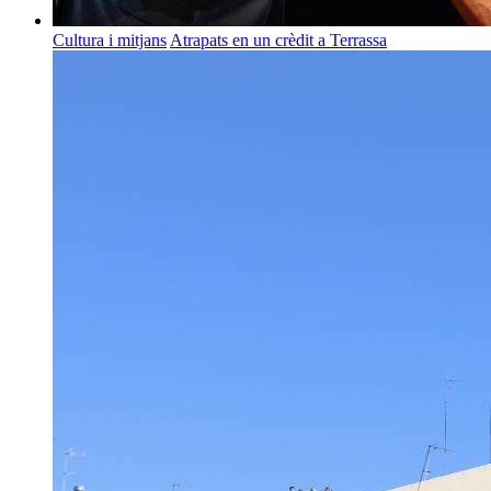
Cultura i mitjans
Atrapats en un crèdit a Terrassa