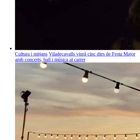
Cultura i mitjans
Viladecavalls viurà cinc dies de Festa Major
amb concerts, ball i música al carrer