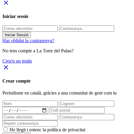
close
Iniciar sessió
Iniciar Sessió
Has oblidat la contrasenya?
No tens compte a La Torre del Palau?
Crea'n un gratis
close
Crear compte
Periodisme
en català
, gràcies a una comunitat de gent com tu
He llegit i entenc la política de privacitat