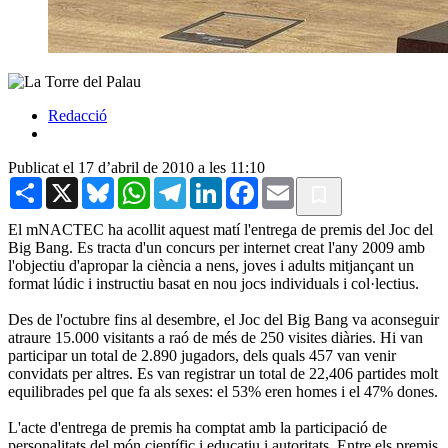
Redacció
Publicat el 17 d’abril de 2010 a les 11:10
Share
X
Bluesky
WhatsApp
Telegram
LinkedIn
Facebook
Email
El mNACTEC ha acollit aquest matí l'entrega de premis del Joc del
Big Bang. Es tracta d'un concurs per internet creat l'any 2009 amb
l'objectiu d'apropar la ciència a nens, joves i adults mitjançant un
format lúdic i instructiu basat en nou jocs individuals i col·lectius.
Des de l'octubre fins al desembre, el Joc del Big Bang va aconseguir
atraure 15.000 visitants a raó de més de 250 visites diàries. Hi van
participar un total de 2.890 jugadors, dels quals 457 van venir
convidats per altres. Es van registrar un total de 22,406 partides molt
equilibrades pel que fa als sexes: el 53% eren homes i el 47% dones.
L'acte d'entrega de premis ha comptat amb la participació de
personalitats del món científic i educatiu i autoritats. Entre els premis