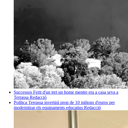
Successos
Ferit d'un tret un home mentre era a casa seva a
Terrassa
Redacció
Política
Terrassa invertirà prop de 10 milions d'euros per
modernitzar els equipaments educatius
Redacció