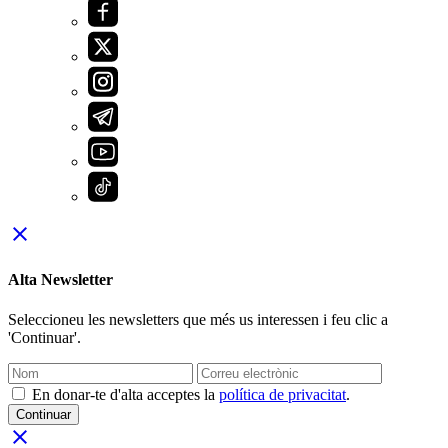
close
Alta Newsletter
Seleccioneu les newsletters que més us interessen i feu clic a
'Continuar'.
En donar-te d'alta acceptes la
política de privacitat
.
Continuar
close