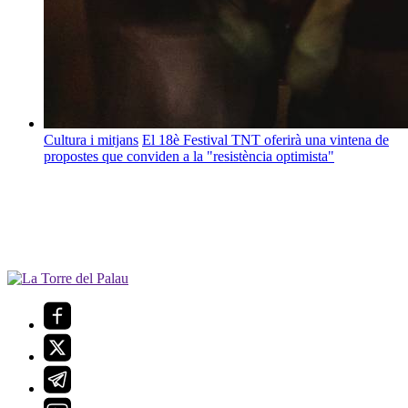
Cultura i mitjans
El 18è Festival TNT oferirà una vintena de
propostes que conviden a la "resistència optimista"