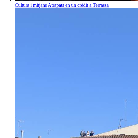
Cultura i mitjans
Atrapats en un crèdit a Terrassa