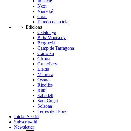
Impacte
Next
Viure bé
Criar
El món de la tele
Edicions
Catalunya
Baix Montseny
Berguedà
Camp de Tarragona
Garrotxa
Girona
Granollers
Lleida
Manresa
Osona
Ripollès
Rubí
Sabadell
Sant Cugat
Solsona
Terres de l'Ebre
Iniciar Sessió
Subscriu-t'hi
Newsletter