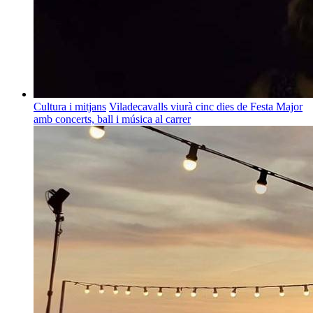
Cultura i mitjans
Viladecavalls viurà cinc dies de Festa Major
amb concerts, ball i música al carrer