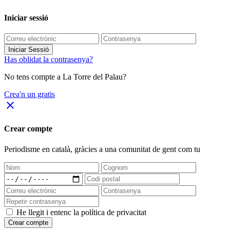
Iniciar sessió
Iniciar Sessió
Has oblidat la contrasenya?
No tens compte a La Torre del Palau?
Crea'n un gratis
close
Crear compte
Periodisme
en català
, gràcies a una comunitat de gent com tu
He llegit i entenc la política de privacitat
Crear compte