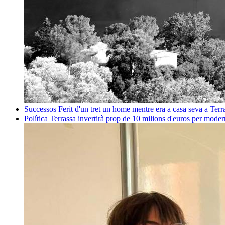
Successos
Ferit d'un tret un home mentre era a casa seva a Ter
Política
Terrassa invertirà prop de 10 milions d'euros per mode