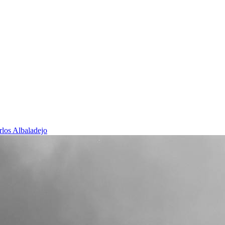
rlos Albaladejo