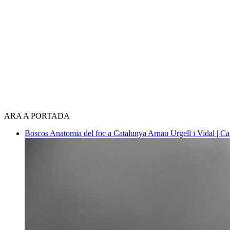
ARA A PORTADA
Boscos
Anatomia del foc a Catalunya
Arnau Urgell i Vidal | Ca