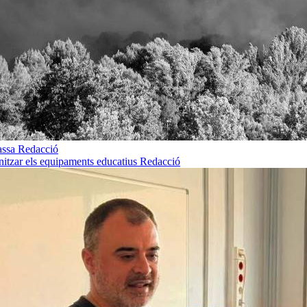
rassa
Redacció
rnitzar els equipaments educatius
Redacció