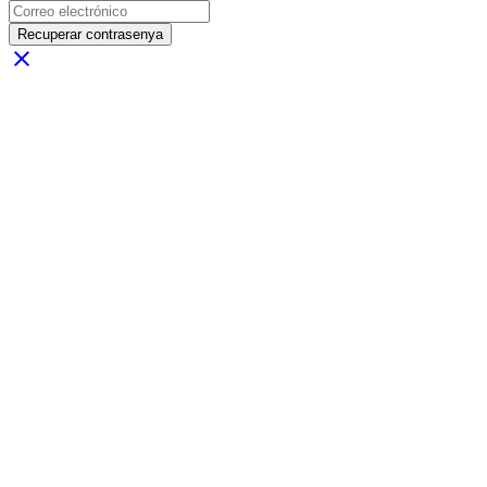
Recuperar contrasenya
close