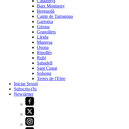
Catalunya
Baix Montseny
Berguedà
Camp de Tarragona
Garrotxa
Girona
Granollers
Lleida
Manresa
Osona
Ripollès
Rubí
Sabadell
Sant Cugat
Solsona
Terres de l'Ebre
Iniciar Sessió
Subscriu-t'hi
Newsletter