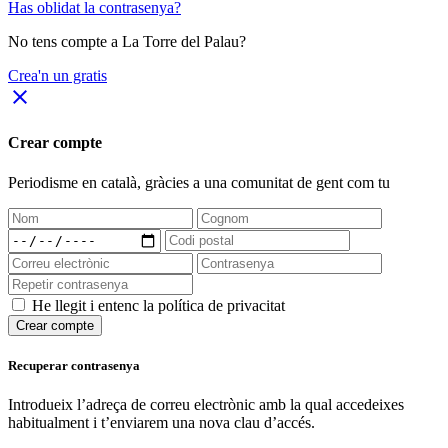
Has oblidat la contrasenya?
No tens compte a La Torre del Palau?
Crea'n un gratis
close
Crear compte
Periodisme
en català
, gràcies a una comunitat de gent com tu
He llegit i entenc la política de privacitat
Crear compte
Recuperar contrasenya
Introdueix l’adreça de correu electrònic amb la qual accedeixes
habitualment i t’enviarem una nova clau d’accés.