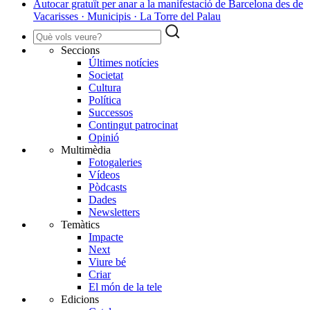
Autocar gratuït per anar a la manifestació de Barcelona des de
Vacarisses · Municipis · La Torre del Palau
Seccions
Últimes notícies
Societat
Cultura
Política
Successos
Contingut patrocinat
Opinió
Multimèdia
Fotogaleries
Vídeos
Pòdcasts
Dades
Newsletters
Temàtics
Impacte
Next
Viure bé
Criar
El món de la tele
Edicions