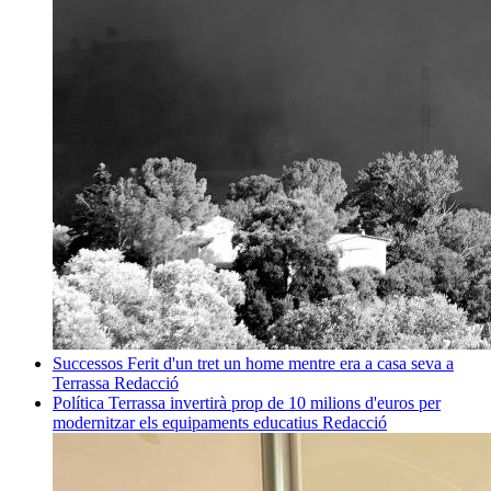
Successos
Ferit d'un tret un home mentre era a casa seva a
Terrassa
Redacció
Política
Terrassa invertirà prop de 10 milions d'euros per
modernitzar els equipaments educatius
Redacció