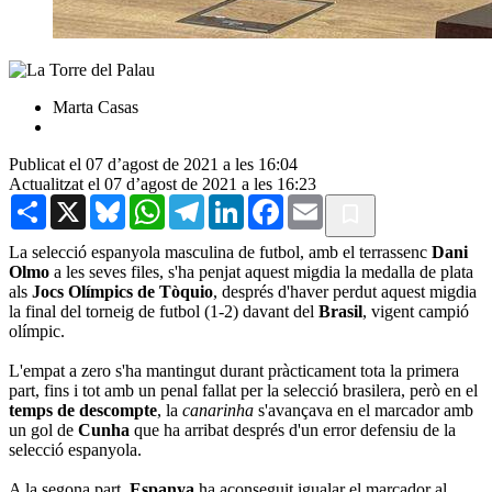
Marta Casas
Publicat el 07 d’agost de 2021 a les 16:04
Actualitzat el 07 d’agost de 2021 a les 16:23
Share
X
Bluesky
WhatsApp
Telegram
LinkedIn
Facebook
Email
La selecció espanyola masculina de futbol, amb el terrassenc
Dani
Olmo
a les seves files, s'ha penjat aquest migdia la medalla de plata
als
Jocs Olímpics de Tòquio
, després d'haver perdut aquest migdia
la final del torneig de futbol (1-2) davant del
Brasil
, vigent campió
olímpic.
L'empat a zero s'ha mantingut durant pràcticament tota la primera
part, fins i tot amb un penal fallat per la selecció brasilera, però en el
temps de descompte
, la
canarinha
s'avançava en el marcador amb
un gol de
Cunha
que ha arribat després d'un error defensiu de la
selecció espanyola.
A la segona part,
Espany
a
ha aconseguit igualar el marcador al