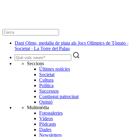
Dani Olmo, medalla de plata als Jocs Olímpics de Tòquio ·
Societat · La Torre del Palau
Seccions
Últimes notícies
Societat
Cultura
Política
Successos
Contingut patrocinat
Opinió
Multimèdia
Fotogaleries
Vídeos
Pòdcasts
Dades
Newsletters