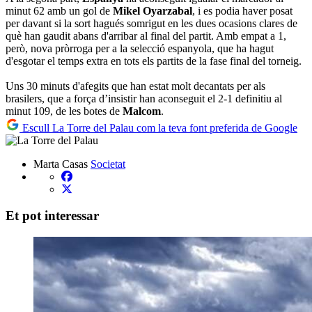
minut 62 amb un gol de
Mikel Oyarzabal
, i es podia haver posat
per davant si la sort hagués somrigut en les dues ocasions clares de
què han gaudit abans d'arribar al final del partit. Amb empat a 1,
però, nova pròrroga per a la selecció espanyola, que ha hagut
d'esgotar el temps extra en tots els partits de la fase final del torneig.
Uns 30 minuts d'afegits que han estat molt decantats per als
brasilers, que a força d’insistir han aconseguit el 2-1 definitiu al
minut 109, de les botes de
Malcom
.
Escull La Torre del Palau com la teva font preferida de Google
Marta Casas
Societat
Et pot interessar