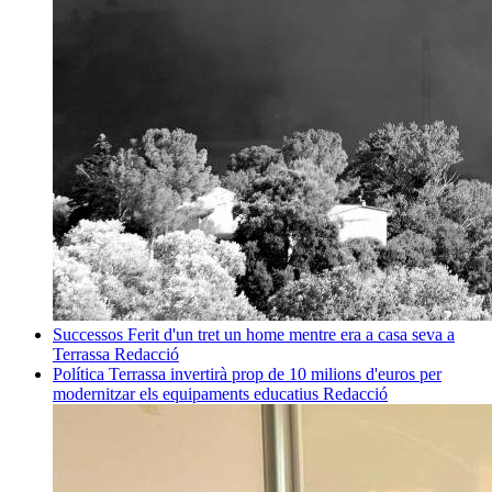
Successos
Ferit d'un tret un home mentre era a casa seva a
Terrassa
Redacció
Política
Terrassa invertirà prop de 10 milions d'euros per
modernitzar els equipaments educatius
Redacció