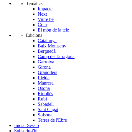
Temàtics
Impacte
Next
Viure bé
Criar
El món de la tele
Edicions
Catalunya
Baix Montseny
Berguedà
Camp de Tarragona
Garrotxa
Girona
Granollers
Lleida
Manresa
Osona
Ripollès
Rubí
Sabadell
Sant Cugat
Solsona
Terres de l'Ebre
Iniciar Sessió
Subscriu-t'hi