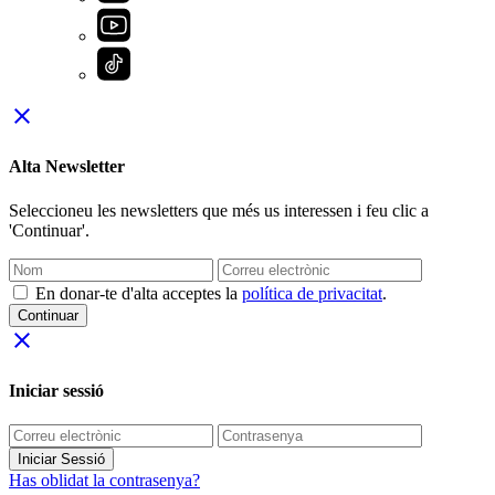
close
Alta Newsletter
Seleccioneu les newsletters que més us interessen i feu clic a
'Continuar'.
En donar-te d'alta acceptes la
política de privacitat
.
Continuar
close
Iniciar sessió
Iniciar Sessió
Has oblidat la contrasenya?