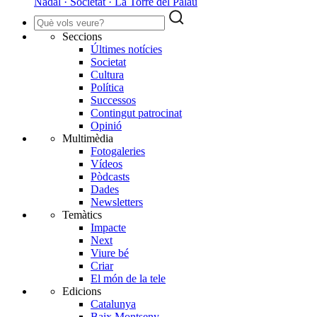
Nadal · Societat · La Torre del Palau
Seccions
Últimes notícies
Societat
Cultura
Política
Successos
Contingut patrocinat
Opinió
Multimèdia
Fotogaleries
Vídeos
Pòdcasts
Dades
Newsletters
Temàtics
Impacte
Next
Viure bé
Criar
El món de la tele
Edicions
Catalunya
Baix Montseny