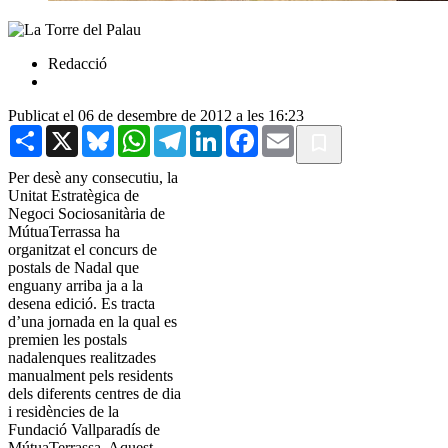
Redacció
Publicat el 06 de desembre de 2012 a les 16:23
Share
X
Bluesky
WhatsApp
Telegram
LinkedIn
Facebook
Email
Per desè any consecutiu, la
Unitat Estratègica de
Negoci Sociosanitària de
MútuaTerrassa ha
organitzat el concurs de
postals de Nadal que
enguany arriba ja a la
desena edició. Es tracta
d’una jornada en la qual es
premien les postals
nadalenques realitzades
manualment pels residents
dels diferents centres de dia
i residències de la
Fundació Vallparadís de
MútuaTerrassa. Aquest