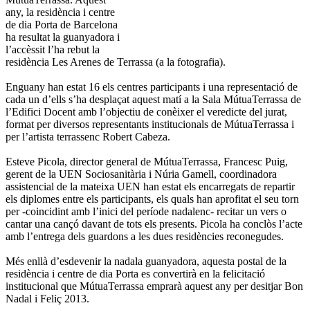
any, la residència i centre
de dia Porta de Barcelona
ha resultat la guanyadora i
l’accèssit l’ha rebut la
residència Les Arenes de Terrassa (a la fotografia).
Enguany han estat 16 els centres participants i una representació de
cada un d’ells s’ha desplaçat aquest matí a la Sala MútuaTerrassa de
l’Edifici Docent amb l’objectiu de conèixer el veredicte del jurat,
format per diversos representants institucionals de MútuaTerrassa i
per l’artista terrassenc Robert Cabeza.
Esteve Picola, director general de MútuaTerrassa, Francesc Puig,
gerent de la UEN Sociosanitària i Núria Gamell, coordinadora
assistencial de la mateixa UEN han estat els encarregats de repartir
els diplomes entre els participants, els quals han aprofitat el seu torn
per -coincidint amb l’inici del període nadalenc- recitar un vers o
cantar una cançó davant de tots els presents. Picola ha conclòs l’acte
amb l’entrega dels guardons a les dues residències reconegudes.
Més enllà d’esdevenir la nadala guanyadora, aquesta postal de la
residència i centre de dia Porta es convertirà en la felicitació
institucional que MútuaTerrassa emprarà aquest any per desitjar Bon
Nadal i Feliç 2013.