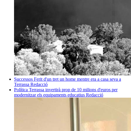
Successos
Ferit d'un tret un home mentre era a casa seva a
Terrassa
Redacció
Política
Terrassa invertirà prop de 10 milions d'euros per
modernitzar els equipaments educatius
Redacció