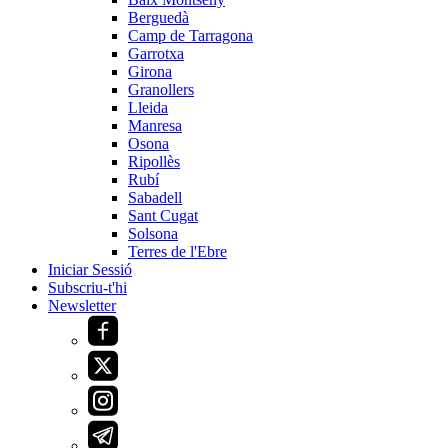
Berguedà
Camp de Tarragona
Garrotxa
Girona
Granollers
Lleida
Manresa
Osona
Ripollès
Rubí
Sabadell
Sant Cugat
Solsona
Terres de l'Ebre
Iniciar Sessió
Subscriu-t'hi
Newsletter