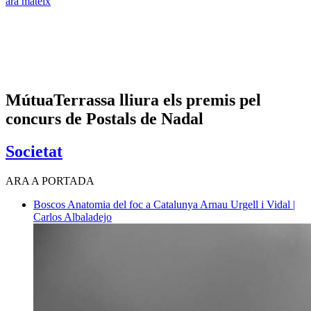
ara mateix
MútuaTerrassa lliura els premis pel
concurs de Postals de Nadal
Societat
ARA A PORTADA
Boscos
Anatomia del foc a Catalunya
Arnau Urgell i Vidal |
Carlos Albaladejo