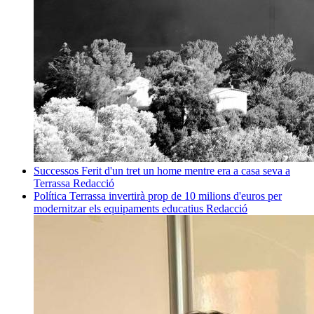
Successos
Ferit d'un tret un home mentre era a casa seva a
Terrassa
Redacció
Política
Terrassa invertirà prop de 10 milions d'euros per
modernitzar els equipaments educatius
Redacció