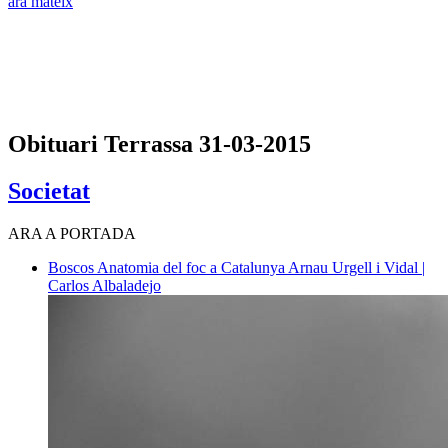
ara mateix
Obituari Terrassa 31-03-2015
Societat
ARA A PORTADA
Boscos
Anatomia del foc a Catalunya
Arnau Urgell i Vidal |
Carlos Albaladejo