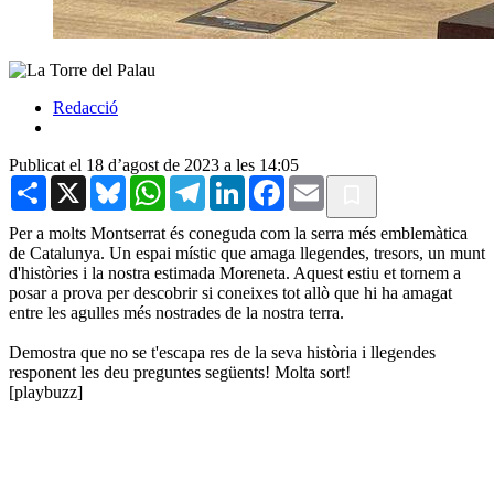
Redacció
Publicat el 18 d’agost de 2023 a les 14:05
Share
X
Bluesky
WhatsApp
Telegram
LinkedIn
Facebook
Email
Per a molts Montserrat és coneguda com la serra més emblemàtica
de Catalunya. Un espai místic que amaga llegendes, tresors, un munt
d'històries i la nostra estimada Moreneta. Aquest estiu et tornem a
posar a prova per descobrir si coneixes tot allò que hi ha amagat
entre les agulles més nostrades de la nostra terra.
Demostra que no se t'escapa res de la seva història i llegendes
responent les deu preguntes següents! Molta sort!
[playbuzz]