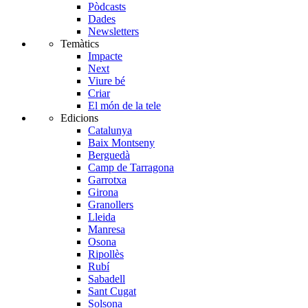
Pòdcasts
Dades
Newsletters
Temàtics
Impacte
Next
Viure bé
Criar
El món de la tele
Edicions
Catalunya
Baix Montseny
Berguedà
Camp de Tarragona
Garrotxa
Girona
Granollers
Lleida
Manresa
Osona
Ripollès
Rubí
Sabadell
Sant Cugat
Solsona