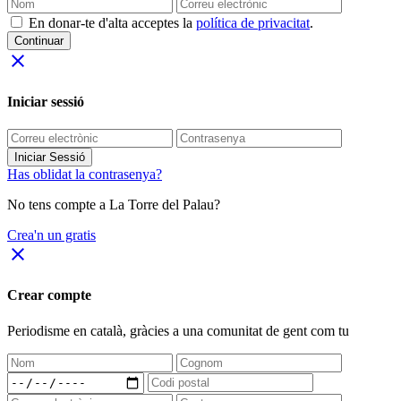
En donar-te d'alta acceptes la
política de privacitat
.
Continuar
close
Iniciar sessió
Iniciar Sessió
Has oblidat la contrasenya?
No tens compte a La Torre del Palau?
Crea'n un gratis
close
Crear compte
Periodisme
en català
, gràcies a una comunitat de gent com tu