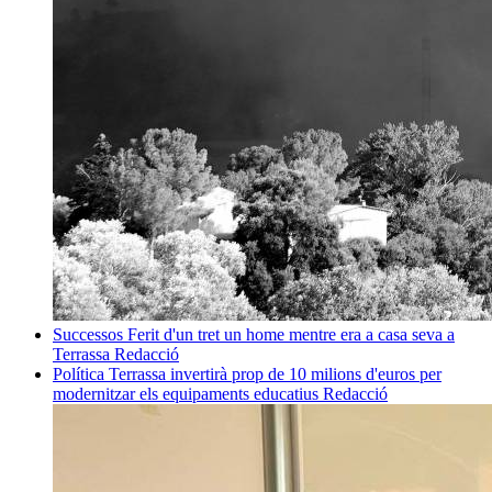
Successos
Ferit d'un tret un home mentre era a casa seva a
Terrassa
Redacció
Política
Terrassa invertirà prop de 10 milions d'euros per
modernitzar els equipaments educatius
Redacció