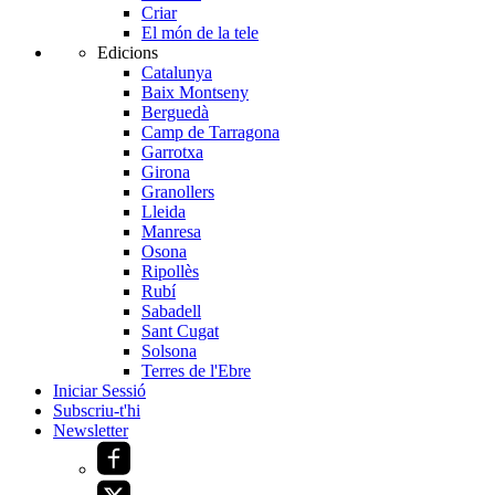
Criar
El món de la tele
Edicions
Catalunya
Baix Montseny
Berguedà
Camp de Tarragona
Garrotxa
Girona
Granollers
Lleida
Manresa
Osona
Ripollès
Rubí
Sabadell
Sant Cugat
Solsona
Terres de l'Ebre
Iniciar Sessió
Subscriu-t'hi
Newsletter