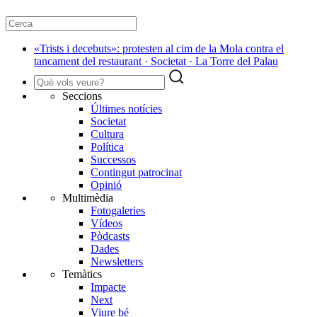
«Trists i decebuts»: protesten al cim de la Mola contra el
tancament del restaurant · Societat · La Torre del Palau
Seccions
Últimes notícies
Societat
Cultura
Política
Successos
Contingut patrocinat
Opinió
Multimèdia
Fotogaleries
Vídeos
Pòdcasts
Dades
Newsletters
Temàtics
Impacte
Next
Viure bé