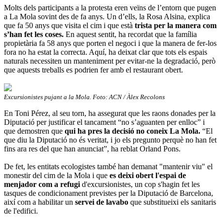
Molts dels participants a la protesta eren veïns de l’entorn que pugen
a La Mola sovint des de fa anys. Un d’ells, la Rosa Alsina, explica
que fa 50 anys que visita el cim i que està
trista per la manera com
s’han fet les coses.
En aquest sentit, ha recordat que la família
propietària fa 58 anys que porten el negoci i que la manera de fer-los
fora no ha estat la correcta. Aquí, ha deixat clar que tots els espais
naturals necessiten un manteniment per evitar-ne la degradació, però
que aquests treballs es podrien fer amb el restaurant obert.
Excursionistes pujant a la Mola. Foto: ACN / Àlex Recolons
En Toni Pérez, al seu torn, ha assegurat que les raons donades per la
Diputació per justificar el tancament “no s’aguanten per enlloc” i
que demostren que
qui ha pres la decisió no coneix La Mola.
“El
que diu la Diputació no és veritat, i jo els pregunto perquè no han fet
fins ara res del que han anunciat”, ha reblat Orland Pons.
De fet, les entitats ecologistes també han demanat "mantenir viu" el
monestir del cim de la Mola i que
es deixi obert l'espai de
menjador com a refugi
d'excursionistes, un cop s'hagin fet les
tasques de condicionament previstes per la Diputació de Barcelona,
així com a habilitar un
servei de lavabo
que substitueixi els sanitaris
de l'edifici.