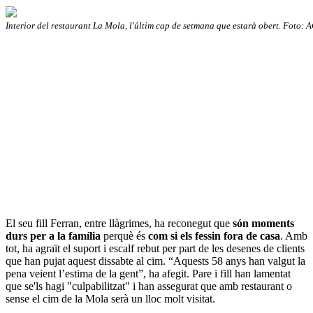
Interior del restaurant La Mola, l'últim cap de setmana que estarà obert. Foto: 
El seu fill Ferran, entre llàgrimes, ha reconegut que
són moments
durs per a la família
perquè és
com si els fessin fora de casa
. Amb
tot, ha agraït el suport i escalf rebut per part de les desenes de clients
que han pujat aquest dissabte al cim. “Aquests 58 anys han valgut la
pena veient l’estima de la gent”, ha afegit. Pare i fill han lamentat
que se'ls hagi "culpabilitzat" i han assegurat que amb restaurant o
sense el cim de la Mola serà un lloc molt visitat.