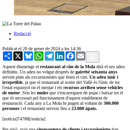
Redacció
Publicat el 20 de gener de 2024 a les 14:36
Share
X
Bluesky
WhatsApp
Telegram
LinkedIn
Facebook
Email
Aquest diumenge el
restaurant al cim de la Mola
dirà el seu adeu
definitiu. Un adeu no volgut després de
gairebé seixanta anys
servint plats als excursionistes que feien el cim.
Un adeu únic i
irrepetible
, ja que el restaurant al sostre del Vallè és l'únic de tot
l'estat espanyol on el menjar i els r
ecursos arriben sense vehicles
de motor
. Són les
mules
que s'encarreguen de pujar i baixar tot el
que és necessari pel funcionament d'aquest establiment de
restauració. Cada any a La Mola hi pugen al voltant de
300.000
persones
i el restaurant serveix fins a
23.000 àpats.
[noticia]74788[/noticia]
Per això, avui una
cinquantena de clients i excursionistes
han