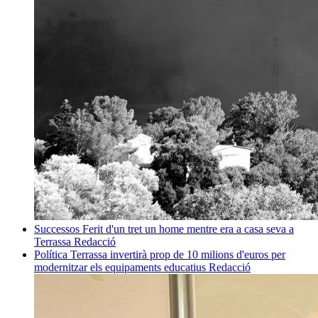
Successos
Ferit d'un tret un home mentre era a casa seva a
Terrassa
Redacció
Política
Terrassa invertirà prop de 10 milions d'euros per
modernitzar els equipaments educatius
Redacció