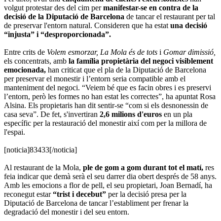
volgut protestar des del cim per
manifestar-se en contra de la
decisió de la Diputació de Barcelona
de tancar el restaurant per tal
de preservar l'entorn natural. Consideren que ha estat
una decisió
“injusta” i “desproporcionada”.
Entre crits de
Volem esmorzar,
La Mola és de tots
i
Gomar dimissió,
els concentrats, amb
la família propietària del negoci visiblement
emocionada,
han criticat que el pla de la Diputació de Barcelona
per preservar el monestir i l’entorn seria compatible amb el
manteniment del negoci. “Veiem bé que es facin obres i es preservi
l’entorn, però les formes no han estat les correctes”, ha apuntat Rosa
Alsina. Els propietaris han dit sentir-se “com si els desnonessin de
casa seva”. De fet, s'invertiran
2,6 milions d'euros
en un pla
específic per la restauració del monestir així com per la millora de
l'espai.
[noticia]83433[/noticia]
Al restaurant de la Mola,
ple de gom a gom durant tot el matí,
res
feia indicar que demà serà el seu darrer dia obert després de 58 anys.
Amb les emocions a flor de pell, el seu propietari, Joan Bernadí, ha
reconegut estar
“trist i decebut”
per la decisió presa per la
Diputació de Barcelona de tancar l’establiment per frenar la
degradació del monestir i del seu entorn.