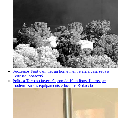
Successos
Ferit d'un tret un home mentre era a casa seva a
Terrassa
Redacció
Política
Terrassa invertirà prop de 10 milions d'euros per
modernitzar els equipaments educatius
Redacció