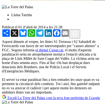
Lluïsa Tarrida
Publicat el 01 d’abril de 2014 a les 21:38
Share
X
Bluesky
WhatsApp
Telegram
LinkedIn
Facebook
Email
Aquest dimarts al vespre, les línies S1 Terrassa i S2 Sabadell de
Ferrocarrils van haver de ser interrompudes per "causes alienes" a
FGC. Segons informa
el digital Cugat.cat
, el motiu d'aquesta
paralització seria un atropellament mortal a l'estació ubicada a la
plaça de Lluís Millet de Sant Cugat del Vallès. La víctima seria un
home d'uns setanta anys. Fins al lloc s'hi han desplaçat dues
dotacions dels Bombers, una de Policia Local i el Serveis
d'Emergències Mèdiques.
El servei va estar paralitzat fins a ben entrades les onze quan es va
permetre la circulació dels combois. Tot i així, fins gairebé mitjanit
no es va aixecar el cadàver i per aquest motiu les demores en
ambdues línies van ser importants.
Escull La Torre del Palau com la teva font preferida de Google