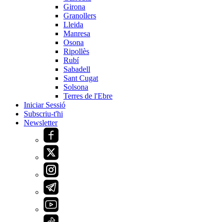
Girona
Granollers
Lleida
Manresa
Osona
Ripollès
Rubí
Sabadell
Sant Cugat
Solsona
Terres de l'Ebre
Iniciar Sessió
Subscriu-t'hi
Newsletter