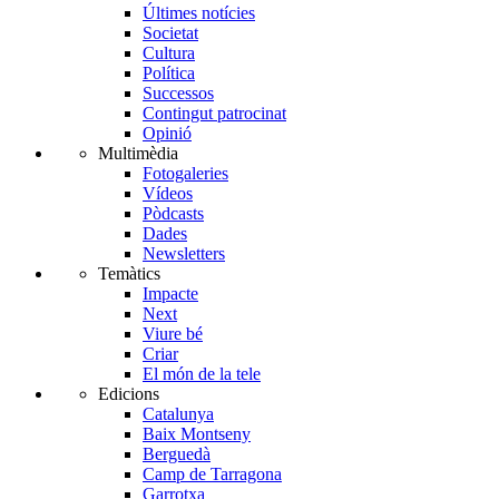
Últimes notícies
Societat
Cultura
Política
Successos
Contingut patrocinat
Opinió
Multimèdia
Fotogaleries
Vídeos
Pòdcasts
Dades
Newsletters
Temàtics
Impacte
Next
Viure bé
Criar
El món de la tele
Edicions
Catalunya
Baix Montseny
Berguedà
Camp de Tarragona
Garrotxa