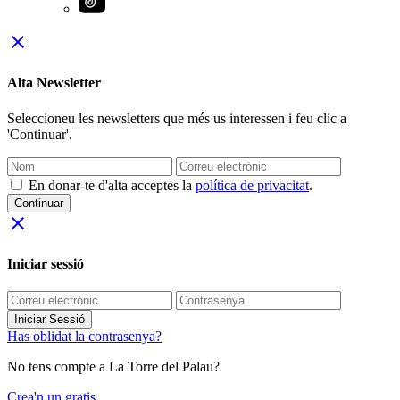
close
Alta Newsletter
Seleccioneu les newsletters que més us interessen i feu clic a
'Continuar'.
En donar-te d'alta acceptes la
política de privacitat
.
Continuar
close
Iniciar sessió
Iniciar Sessió
Has oblidat la contrasenya?
No tens compte a La Torre del Palau?
Crea'n un gratis