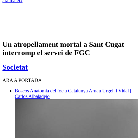
ara mateix
Un atropellament mortal a Sant Cugat
interromp el servei de FGC
Societat
ARA A PORTADA
Boscos
Anatomia del foc a Catalunya
Arnau Urgell i Vidal |
Carlos Albaladejo