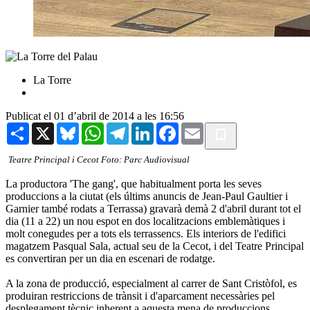
La Torre
Publicat el 01 d’abril de 2014 a les 16:56
Share
X
Bluesky
WhatsApp
Telegram
LinkedIn
Facebook
Email
Teatre Principal i Cecot Foto: Parc Audiovisual
La productora 'The gang', que habitualment porta les seves
produccions a la ciutat (els últims anuncis de Jean-Paul Gaultier i
Garnier també rodats a Terrassa) gravarà demà 2 d'abril durant tot el
dia (11 a 22) un nou espot en dos localitzacions emblemàtiques i
molt conegudes per a tots els terrassencs. Els interiors de l'edifici
magatzem Pasqual Sala, actual seu de la Cecot, i del Teatre Principal
es convertiran per un dia en escenari de rodatge.
A la zona de producció, especialment al carrer de Sant Cristòfol, es
produiran restriccions de trànsit i d'aparcament necessàries pel
desplegament tècnic inherent a aquesta mena de produccions.