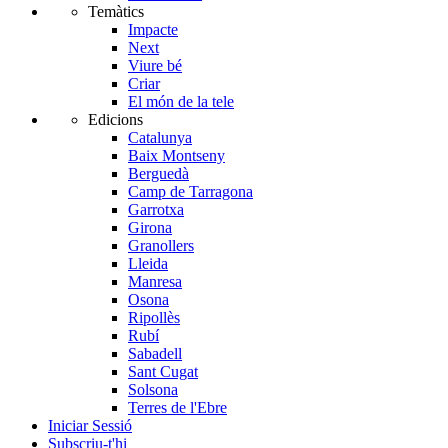
Temàtics
Impacte
Next
Viure bé
Criar
El món de la tele
Edicions
Catalunya
Baix Montseny
Berguedà
Camp de Tarragona
Garrotxa
Girona
Granollers
Lleida
Manresa
Osona
Ripollès
Rubí
Sabadell
Sant Cugat
Solsona
Terres de l'Ebre
Iniciar Sessió
Subscriu-t'hi