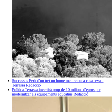
Successos
Ferit d'un tret un home mentre era a casa seva a
Terrassa
Redacció
Política
Terrassa invertirà prop de 10 milions d'euros per
modernitzar els equipaments educatius
Redacció