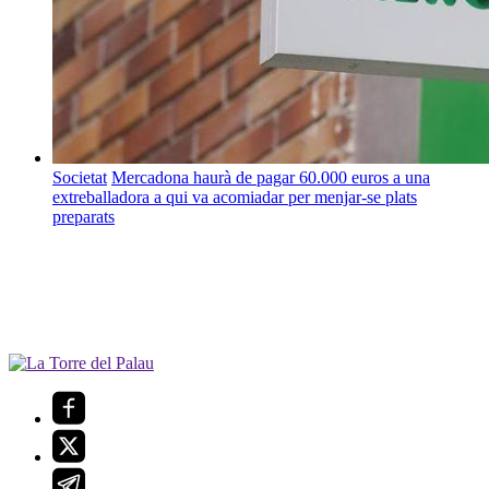
Societat
Mercadona haurà de pagar 60.000 euros a una
extreballadora a qui va acomiadar per menjar-se plats
preparats