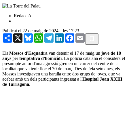
Redacció
Publicat el 22 de maig de 2024 a les 17:23
Share
X
Bluesky
WhatsApp
Telegram
LinkedIn
Facebook
Email
Els
Mossos d'Esquadra
van detenir el 17 de maig un
jove de 18
anys
per
temptativa d'homicidi
. La policia catalana el considera el
presumpte autor d'una agressió greu en un carrer del centre de la
localitat que va tenir lloc el 30 de març. Des de feia setmanes, els
Mossos investigaven una baralla entre dos grups de joves, que va
acabar amb un dels participants ingressat a l'
Hospital Joan XXIII
de Tarragona
.