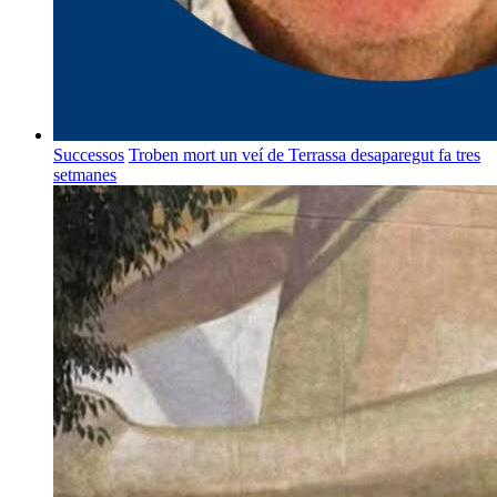
Successos
Troben mort un veí de Terrassa desaparegut fa tres
setmanes