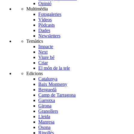
Opinió
Multimèdia
Fotogaleries
Vídeos
Pòdcasts
Dades
Newsletters
Temàtics
Impacte
Next
Viure bé
Criar
El món de la tele
Edicions
Catalunya
Baix Montseny
Berguedà
Camp de Tarragona
Garrotxa
Girona
Granollers
Lleida
Manresa
Osona
Ripollès