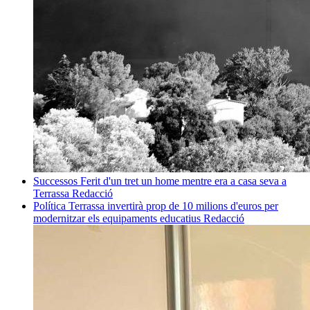
Successos
Ferit d'un tret un home mentre era a casa seva a
Terrassa
Redacció
Política
Terrassa invertirà prop de 10 milions d'euros per
modernitzar els equipaments educatius
Redacció