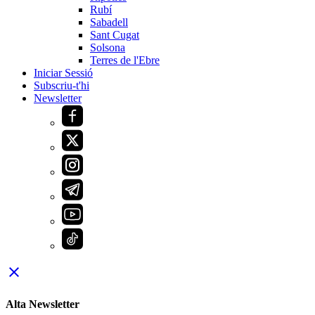
Rubí
Sabadell
Sant Cugat
Solsona
Terres de l'Ebre
Iniciar Sessió
Subscriu-t'hi
Newsletter
close
Alta Newsletter