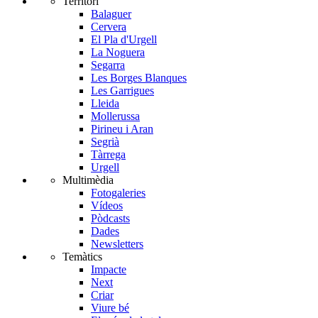
Territori
Balaguer
Cervera
El Pla d'Urgell
La Noguera
Segarra
Les Borges Blanques
Les Garrigues
Lleida
Mollerussa
Pirineu i Aran
Segrià
Tàrrega
Urgell
Multimèdia
Fotogaleries
Vídeos
Pòdcasts
Dades
Newsletters
Temàtics
Impacte
Next
Criar
Viure bé