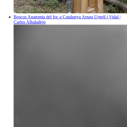
Boscos
Anatomia del foc a Catalunya
Arnau Urgell i Vidal |
Carlos Albaladejo