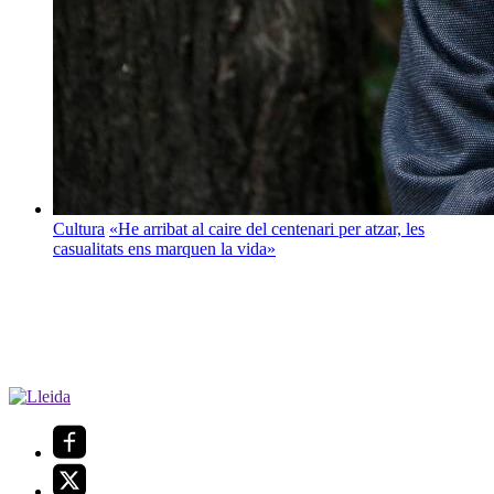
Cultura
«He arribat al caire del centenari per atzar, les
casualitats ens marquen la vida»