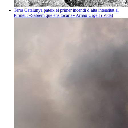
Terra
Catalunya pateix el primer incendi d’alta intensitat al
Pirineu: «Sabíem que ens tocaria»
Arnau Urgell i Vidal