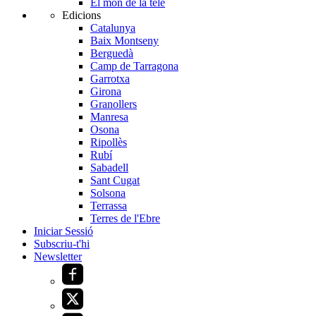
El món de la tele
Edicions
Catalunya
Baix Montseny
Berguedà
Camp de Tarragona
Garrotxa
Girona
Granollers
Manresa
Osona
Ripollès
Rubí
Sabadell
Sant Cugat
Solsona
Terrassa
Terres de l'Ebre
Iniciar Sessió
Subscriu-t'hi
Newsletter