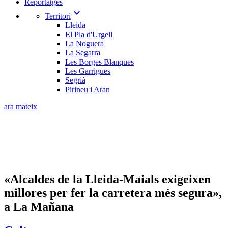
Reportatges
expand_more
Territori
Lleida
El Pla d'Urgell
La Noguera
La Segarra
Les Borges Blanques
Les Garrigues
Segrià
Pirineu i Aran
ara mateix
«Alcaldes de la Lleida-Maials exigeixen
millores per fer la carretera més segura»,
a La Mañana