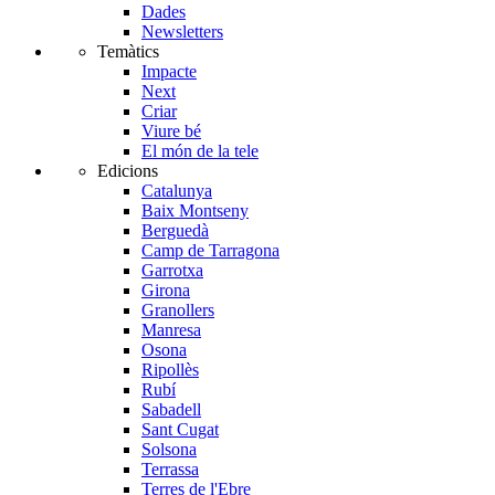
Dades
Newsletters
Temàtics
Impacte
Next
Criar
Viure bé
El món de la tele
Edicions
Catalunya
Baix Montseny
Berguedà
Camp de Tarragona
Garrotxa
Girona
Granollers
Manresa
Osona
Ripollès
Rubí
Sabadell
Sant Cugat
Solsona
Terrassa
Terres de l'Ebre