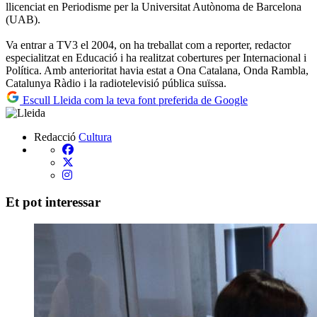
llicenciat
en Periodisme
per la Universitat Autònoma
de Barcelona
(
UAB
)
.
Va entrar
a TV
3
el 2004,
on ha
treballat
com a reporter
,
redactor
especialitzat
en Educació
i
ha
realitzat
cobertures
per
Internacional
i
Política
.
Amb
anterioritat
havia
estat
a Ona
Catalana
, Onda
Rambla
,
Catalunya Ràdio i
la radiotelevisió
pública
suïssa
.
Escull Lleida com la teva font preferida de Google
Redacció
Cultura
Et pot interessar