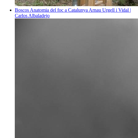
Boscos
Anatomia del foc a Catalunya
Arnau Urgell i Vidal |
Carlos Albaladejo