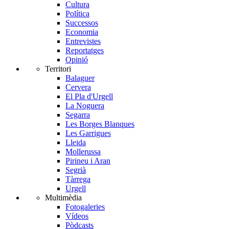
Cultura
Política
Successos
Economia
Entrevistes
Reportatges
Opinió
Territori
Balaguer
Cervera
El Pla d'Urgell
La Noguera
Segarra
Les Borges Blanques
Les Garrigues
Lleida
Mollerussa
Pirineu i Aran
Segrià
Tàrrega
Urgell
Multimèdia
Fotogaleries
Vídeos
Pòdcasts