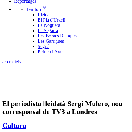
Reportatges
expand_more
Territori
Lleida
El Pla d'Urgell
La Noguera
La Segarra
Les Borges Blanques
Les Garrigues
Segrià
Pirineu i Aran
ara mateix
El periodista lleidatà Sergi Mulero, nou
corresponsal de TV3 a Londres
Cultura