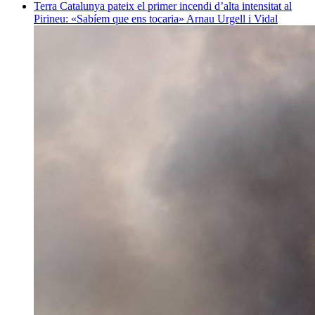
Terra
Catalunya pateix el primer incendi d’alta intensitat al
Pirineu: «Sabíem que ens tocaria»
Arnau Urgell i Vidal