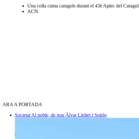
Una colla cuina caragols durant el 43è Aplec del Caragol
ACN
ARA A PORTADA
Societat
Al poble, de nou
Àlvar Llobet i Sotelo