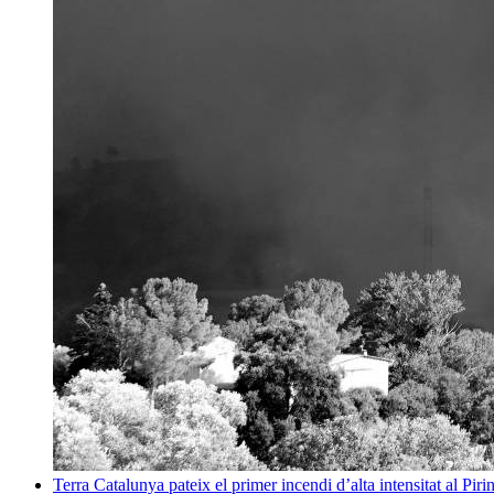
Terra
Catalunya pateix el primer incendi d’alta intensitat al Pi