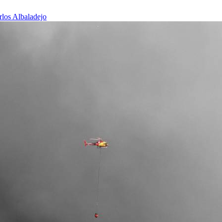
rlos Albaladejo