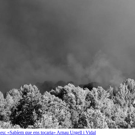
rineu: «Sabíem que ens tocaria»
Arnau Urgell i Vidal