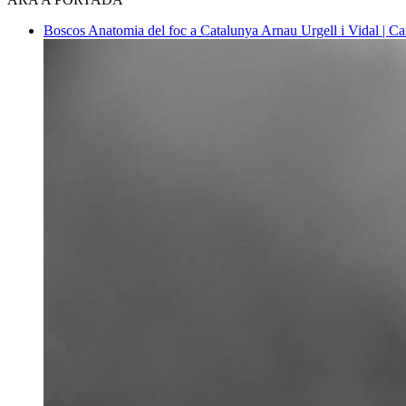
Boscos
Anatomia del foc a Catalunya
Arnau Urgell i Vidal | Ca