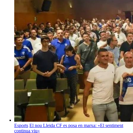
Esports
El nou Lleida CF es posa en marxa: «El sentiment
continua viu»