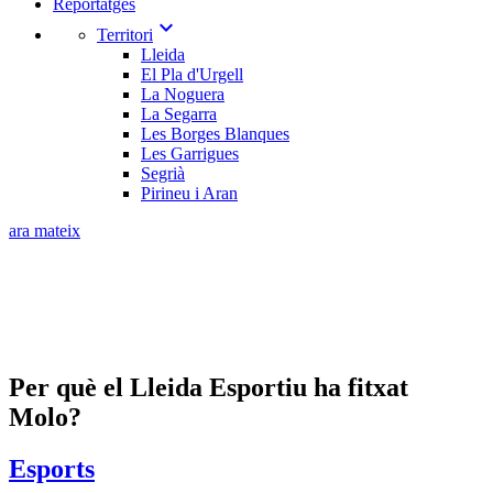
Reportatges
expand_more
Territori
Lleida
El Pla d'Urgell
La Noguera
La Segarra
Les Borges Blanques
Les Garrigues
Segrià
Pirineu i Aran
ara mateix
Per què el Lleida Esportiu ha fitxat
Molo?
Esports