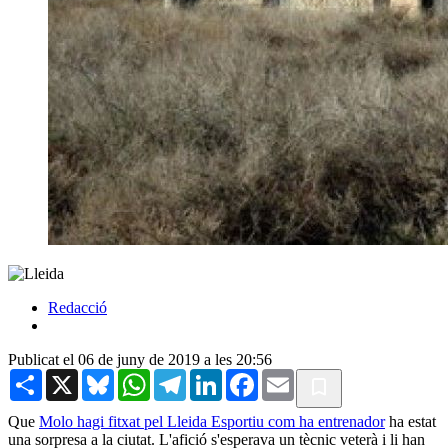
Redacció
Publicat el 06 de juny de 2019 a les 20:56
Share
X
Bluesky
WhatsApp
Telegram
LinkedIn
Facebook
Email
Que
Molo hagi fitxat pel Lleida Esportiu com ha entrenador
ha estat
una sorpresa a la ciutat. L'afició s'esperava un tècnic veterà i li han