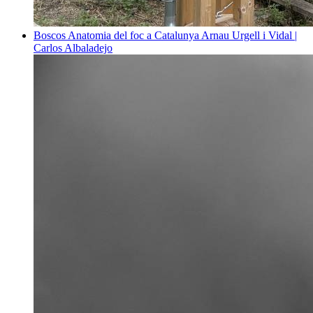
Boscos
Anatomia del foc a Catalunya
Arnau Urgell i Vidal |
Carlos Albaladejo