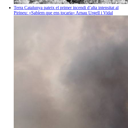
Terra
Catalunya pateix el primer incendi d’alta intensitat al
Pirineu: «Sabíem que ens tocaria»
Arnau Urgell i Vidal