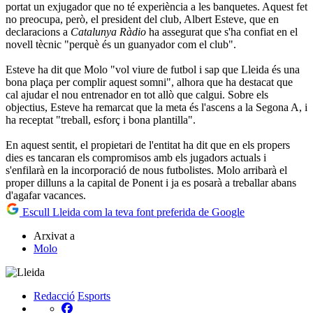
portat un exjugador que no té experiència a les banquetes. Aquest fet
no preocupa, però, el president del club, Albert Esteve, que en
declaracions a
Catalunya Ràdio
ha assegurat que s'ha confiat en el
novell tècnic "perquè és un guanyador com el club".
Esteve ha dit que Molo "vol viure de futbol i sap que Lleida és una
bona plaça per complir aquest somni", alhora que ha destacat que
cal ajudar el nou entrenador en tot allò que calgui. Sobre els
objectius, Esteve ha remarcat que la meta és l'ascens a la Segona A, i
ha receptat "treball, esforç i bona plantilla".
En aquest sentit, el propietari de l'entitat ha dit que en els propers
dies es tancaran els compromisos amb els jugadors actuals i
s'enfilarà en la incorporació de nous futbolistes. Molo arribarà el
proper dilluns a la capital de Ponent i ja es posarà a treballar abans
d'agafar vacances.
Escull Lleida com la teva font preferida de Google
Arxivat a
Molo
Redacció
Esports