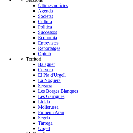
Seccions
Últimes notícies
Agenda
Societat
Cultura
Política
Successos
Economia
Entrevistes
Reportatges
Opinió
Territori
Balaguer
Cervera
El Pla d'Urgell
La Noguera
Segarra
Les Borges Blanques
Les Garrigues
Lleida
Mollerussa
Pirineu i Aran
Segrià
Tàrrega
Urgell