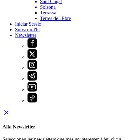
Sant Cugat
Solsona
Terrassa
Terres de l'Ebre
Iniciar Sessió
Subscriu-t'hi
Newsletter
close
Alta Newsletter
Seleccioneu les newsletters que més us interessen i feu clic a