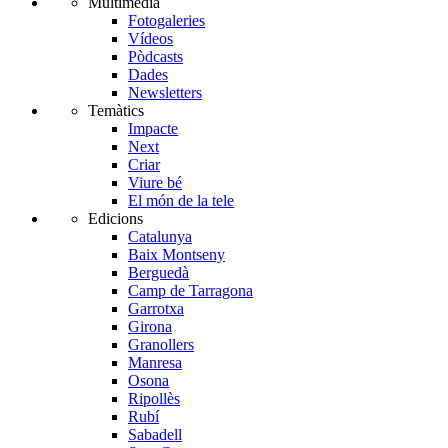
Multimèdia
Fotogaleries
Vídeos
Pòdcasts
Dades
Newsletters
Temàtics
Impacte
Next
Criar
Viure bé
El món de la tele
Edicions
Catalunya
Baix Montseny
Berguedà
Camp de Tarragona
Garrotxa
Girona
Granollers
Manresa
Osona
Ripollès
Rubí
Sabadell