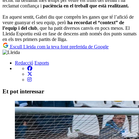
tècnic ha demanat més temps per veure els fruits del treball i ha
reclamat confiança i
paciència en el treball que està realitzant.
En aquest sentit, Gabri diu que comprèn les ganes que té l’afició de
veure guanyar el seu equip, però
ha recordat el “context” de
l’equip i del club
, que ha patit diversos canvis en pocs mesos. El
Lleida Esportiu està en fase de descens amb només dos punts sumats
en els tres primers partits de lliga.
Escull Lleida com la teva font preferida de Google
Redacció
Esports
Et pot interessar