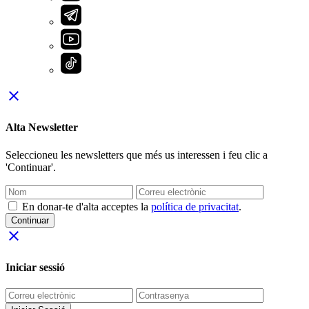
close
Alta Newsletter
Seleccioneu les newsletters que més us interessen i feu clic a
'Continuar'.
En donar-te d'alta acceptes la
política de privacitat
.
Continuar
close
Iniciar sessió