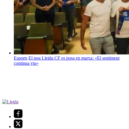
Esports
El nou Lleida CF es posa en marxa: «El sentiment
continua viu»