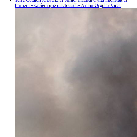
Pirineu: «Sabíem que ens tocaria»
Arnau Urgell i Vidal