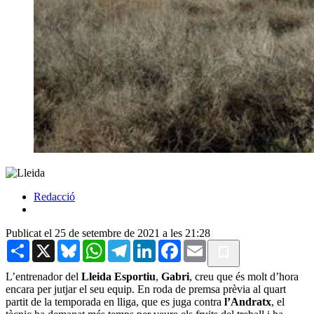
Redacció
Publicat el 25 de setembre de 2021 a les 21:28
Share
X
Bluesky
WhatsApp
Telegram
LinkedIn
Facebook
Email
L’entrenador del
Lleida Esportiu
,
Gabri
, creu que és molt d’hora
encara per jutjar el seu equip. En roda de premsa prèvia al quart
partit de la temporada en lliga, que es juga contra
l’Andratx
, el