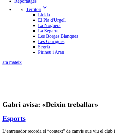
Reportatges
expand_more
Territori
Lleida
El Pla d'Urgell
La Noguera
La Segarra
Les Borges Blanques
Les Garrigues
Segrià
Pirineu i Aran
ara mateix
Gabri avisa: «Deixin treballar»
Esports
L’entrenador recorda el “context” de canvis que viu el club i