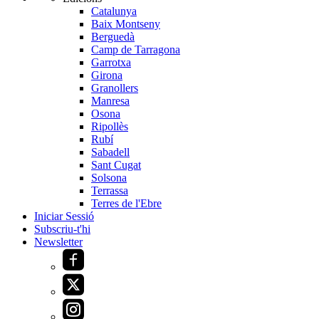
Catalunya
Baix Montseny
Berguedà
Camp de Tarragona
Garrotxa
Girona
Granollers
Manresa
Osona
Ripollès
Rubí
Sabadell
Sant Cugat
Solsona
Terrassa
Terres de l'Ebre
Iniciar Sessió
Subscriu-t'hi
Newsletter