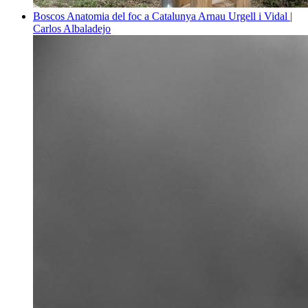
Boscos
Anatomia del foc a Catalunya
Arnau Urgell i Vidal |
Carlos Albaladejo