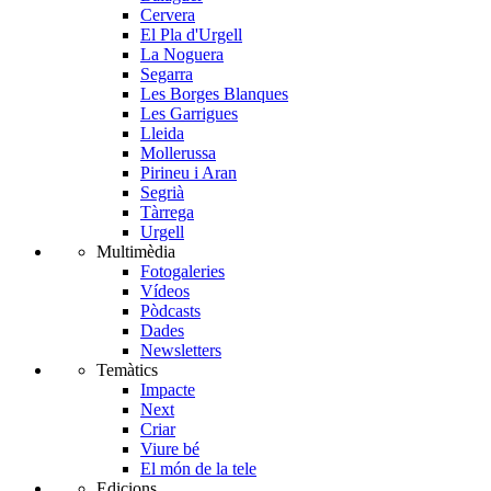
Cervera
El Pla d'Urgell
La Noguera
Segarra
Les Borges Blanques
Les Garrigues
Lleida
Mollerussa
Pirineu i Aran
Segrià
Tàrrega
Urgell
Multimèdia
Fotogaleries
Vídeos
Pòdcasts
Dades
Newsletters
Temàtics
Impacte
Next
Criar
Viure bé
El món de la tele
Edicions