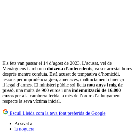
Els fets van passar el 14 d’agost de 2023. L’acusat, veí de
Menàrguens i amb una
dotzena d’antecedents
, va ser arrestat hores
després mentre conduïa. Està acusat de temptativa d’homicidi,
lesions per imprudència greu, amenaces, maltractament i tinença
il·legal d’armes. El ministeri públic sol·licita
nou anys i mig de
presó
, una multa de 900 euros i una
indemnització de 16.000
euros
per a la cambrera ferida, a més de l’ordre d’allunyament
respecte la seva víctima inicial.
Escull Lleida com la teva font preferida de Google
Arxivat a
la noguera