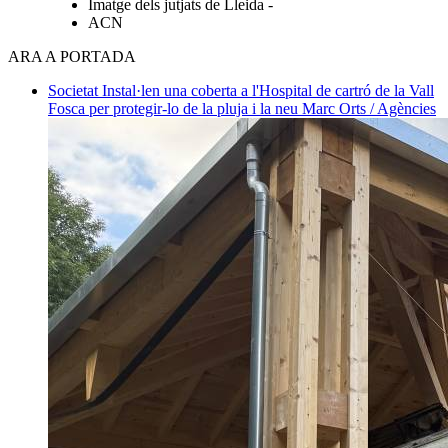
Imatge dels jutjats de Lleida -
ACN
ARA A PORTADA
Societat
Instal·len una coberta a l'Hospital de cartró de la Vall
Fosca per protegir-lo de la pluja i la neu
Marc Orts / Agències