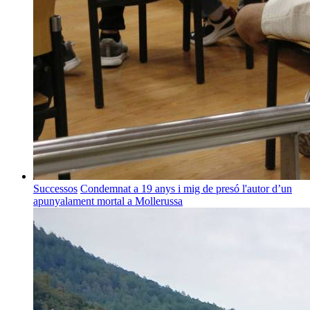
Successos
Condemnat a 19 anys i mig de presó l'autor d’un
apunyalament mortal a Mollerussa