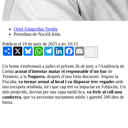
Oriol Almacellas Verdés
Periodista de NacióLleida
Publicat el 19 de juny de 2025 a les 10:13
Share
X
Bluesky
WhatsApp
Telegram
LinkedIn
Facebook
Email
Un home s'enfrontarà a judici el pròxim 26 de juny a l'Audiència de
Lleida
acusat d'intentar matar el responsable d’un bar
de
Térmens, a la
Noguera
, després d’una forta discussió. Segons la
Fiscalia,
va tornar armat al local i va disparar tres vegades
amb
una escopeta retallada, tot i que cap tret va impactar en l'objectiu. Un
dels projectils, desviat per una xapa metàl·lica,
va ferir al coll una
cambrera
, que va necessitar tractament mèdic i gairebé 200 dies de
baixa.