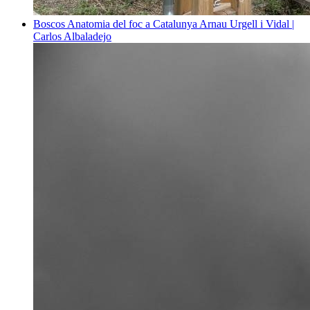
Boscos
Anatomia del foc a Catalunya
Arnau Urgell i Vidal |
Carlos Albaladejo