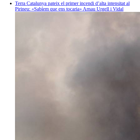
Terra
Catalunya pateix el primer incendi d’alta intensitat al
Pirineu: «Sabíem que ens tocaria»
Arnau Urgell i Vidal