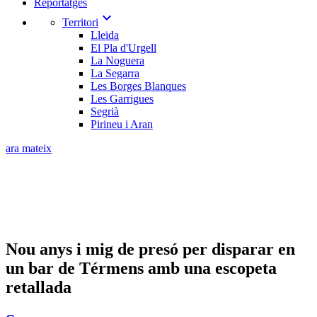
Reportatges
expand_more
Territori
Lleida
El Pla d'Urgell
La Noguera
La Segarra
Les Borges Blanques
Les Garrigues
Segrià
Pirineu i Aran
ara mateix
Nou anys i mig de presó per disparar en
un bar de Térmens amb una escopeta
retallada