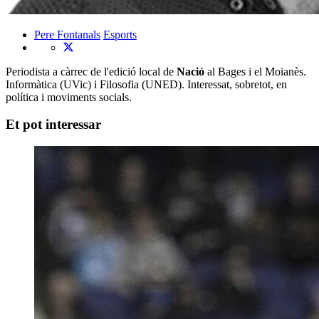
Pere Fontanals
Esports
Periodista a càrrec de l'edició local de
Nació
al Bages i el Moianès.
Informàtica (UVic) i Filosofia (UNED). Interessat, sobretot, en
política i moviments socials.
Et pot interessar