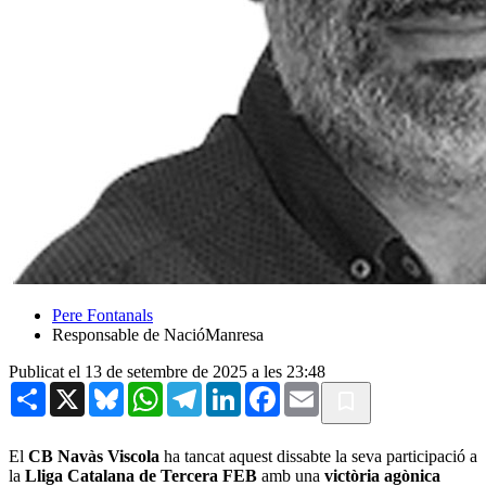
Pere Fontanals
Responsable de NacióManresa
Publicat el 13 de setembre de 2025 a les 23:48
Share
X
Bluesky
WhatsApp
Telegram
LinkedIn
Facebook
Email
El
CB Navàs Viscola
ha tancat aquest dissabte la seva participació a
la
Lliga Catalana de Tercera FEB
amb una
victòria agònica