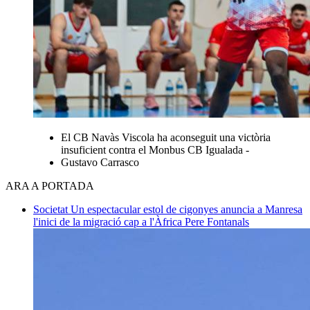
El CB Navàs Viscola ha aconseguit una victòria
insuficient contra el Monbus CB Igualada -
Gustavo Carrasco
ARA A PORTADA
Societat
Un espectacular estol de cigonyes anuncia a Manresa
l'inici de la migració cap a l'Àfrica
Pere Fontanals