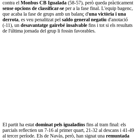
contra el
Monbus CB Igualada
(58-57), però queda pràcticament
sense opcions de classificar-se
per a la fase final. L'equip bagenc,
que acaba la fase de grups amb un balanç d'
una victòria i una
derrota
, es veu penalitzat pel
saldo general negatiu
d'anotació
(-11), un
desavantatge gairebé insalvable
fins i tot si els resultats
de l'última jornada del grup li fossin favorables.
El partit ha estat
dominat pels igualadins
fins al tram final: els
parcials reflectien un 7-16 al primer quart, 21-32 al descans i 41-49
al tercer període. Els de Navàs, però, han signat una
remuntada