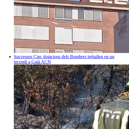
Successos
Cinc dotacions dels Bombers treballen en un
incendi a Gaià
ACN