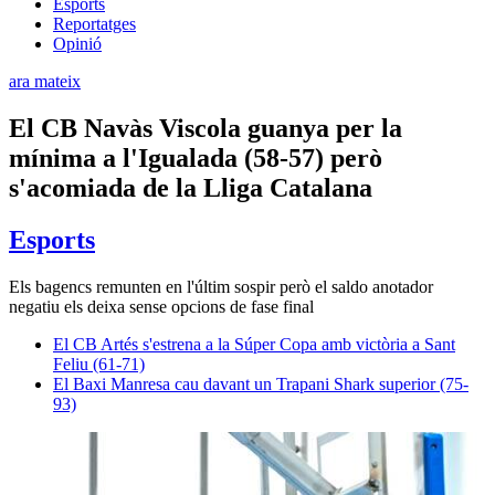
Esports
Reportatges
Opinió
ara mateix
El CB Navàs Viscola guanya per la
mínima a l'Igualada (58-57) però
s'acomiada de la Lliga Catalana
Esports
Els bagencs remunten en l'últim sospir però el saldo anotador
negatiu els deixa sense opcions de fase final
El CB Artés s'estrena a la Súper Copa amb victòria a Sant
Feliu (61-71)
El Baxi Manresa cau davant un Trapani Shark superior (75-
93)