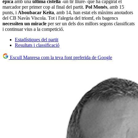
èpica
amb una
última cistella
-un tir lliure- que ha capgirat el
marcador per primer cop al final del partit.
Pol Monés
, amb 15
punts, i
Aboubacar Keita
, amb 14, han estat els màxims anotadors
del CB Navàs Viscola. Tot i l'alegria del triomf, els bagencs
necessiten un miracle
per ser un dels dos millors segons classificats
i continuar vius a la competició.
Estadístiques del partit
Resultats i classificació
Escull Manresa com la teva font preferida de Google