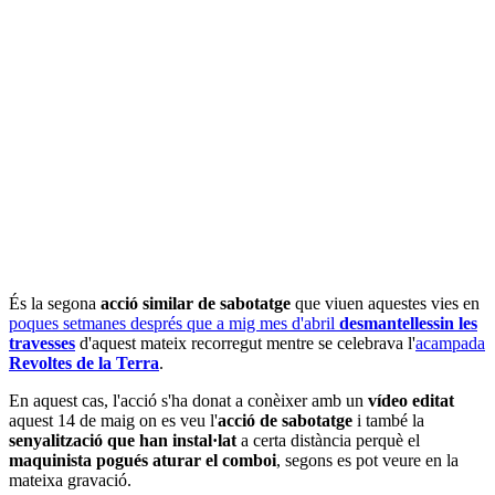
És la segona
acció similar de sabotatge
que viuen aquestes vies en
poques setmanes després que a mig mes d'abril
desmantellessin les
travesses
d'aquest mateix recorregut mentre se celebrava l'
acampada
Revoltes de la Terra
.
En aquest cas, l'acció s'ha donat a conèixer amb un
vídeo editat
aquest 14 de maig on es veu l'
acció de sabotatge
i també la
senyalització que han instal·lat
a certa distància perquè el
maquinista pogués aturar el comboi
, segons es pot veure en la
mateixa gravació.