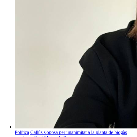
Política
Callús s'oposa per unanimitat a la planta de biogàs