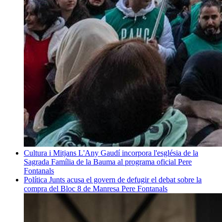
Cultura i Mitjans
L'Any Gaudí incorpora l'església de la
Sagrada Família de la Bauma al programa oficial
Pere
Fontanals
Política
Junts acusa el govern de defugir el debat sobre la
compra del Bloc 8 de Manresa
Pere Fontanals