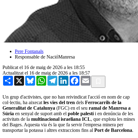
Pere Fontanals
Responsable de NacióManresa
Publicat el 16 de maig de 2026 a les 18:55
Actualitzat el 16 de maig de 2026 a les 18:57
Share
X
Bluesky
WhatsApp
Telegram
LinkedIn
Facebook
Email
Un grup d'activistes, que no han reivindicat l'acció en nom de cap
col·lectiu, ha aixecat
les vies del tren
dels
Ferrocarrils de la
Generalitat de Catalunya
(FGC) en el seu
ramal de Manresa a
Súria
en senyal de suport amb el
poble palestí
i en denúncia de les
activitats de la
multinacional israeliana ICL
, que explota les mines
del Bages. Aquesta via és la que fa servir l'empresa minera per
transportar la potassa i altres extraccions fins al
Port de Barcelona
.