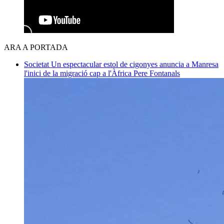
ARA A PORTADA
Societat
Un espectacular estol de cigonyes anuncia a Manresa
l'inici de la migració cap a l'Àfrica
Pere Fontanals