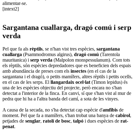
alimentar-se.
[intext2]
Sargantana cuallarga, dragó comú i serp
verda
Pel que fa als
rèptils
, se n'han vist tres espècies,
sargantana
cuallarga
(Psammodromus algirus),
dragó comú
(Tarentola
mauritanica) i
serp verda
(Malpolon monspessulanum). Com tots
els rèptils, són espècies depredadores que es beneficien dels espais
amb abundància de preses com els
insectes
(en el cas de la
sargantana i el dragó), o petits mamífers, altres rèptils i petits ocells,
en el cas de les serps. El
llangardaix ocel·lat
(Timon lepidus) és
una de les espècies objectiu del projecte, però encara no s'han
detectat a l'interior de la finca. En canvi, sí que s'han vist al mur de
pedra que hi ha a l'altra banda del camí, a sota de les vinyes.
A causa de la secada, no s'ha detectat cap espècie d'
amfibis
de
moment. Pel que fa a mamífers, s'han trobat una banya de
cabirol
,
petjades de
senglar
,
ratolí de bosc
,
talpó
i dues espècies de
rat-
penat
.