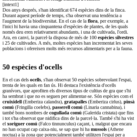
[intext1]
Dos anys després, s'han identificat 674 espècies dins de la finca.
Durant aquest període de temps, s'ha observat una tendència a
l'augment de la biodiversitat. En el cas de la
flora
, per exemple, a
l'inici hi havia una cinquantena d'espècies de plantes, de les quals
només deu eren relativament abundants, i una de cultivada, l'ordi.
Ara, en canvi, la parcel·la disposa de més de 100
espècies silvestres
i 25 de cultivades. A més, moltes espècies han incrementat les seves
poblacions i ofereixen molts més recursos alimentaris per a la fauna.
50 espècies d'ocells
En el cas dels
ocells
, s'han observat 50 espècies sobrevolant l'espai,
trenta de les quals en fan ús. Hi destaca l'existència d'ocells
granívors, que aprofiten els diversos tipus de cultius de gra que s'hi
ha sembrat i que no es seguen per alimentar-se. Són espècies com el
cruixidell
(Emberiza calandra),
gratapalles
(Emberiza cirlus),
pinsà
comú
(Fringilla coelebs),
passerell comú
(Linaria cannabina), i
també bons nombres de
cogullada comú
(Galerida cristata) que fins
i tot s'ha observat que nidifica dins de la parcel·la. També s'hi ha vist
el
xoriguer comú
(Falco tinnunculus) caçant, i, malgrat que encara
no han ocupat cap caixa-niu, se sap que hi ha
mussols
(Athene
noctua) a la zona que potencialment també utilitzen l'espai per a