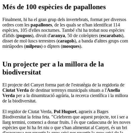
Més de 100 espècies de papallones
Finalment, hi ha el gran grup dels invertebrats, format per diversos
ordres com les
papallones
, de les quals se n'han identificat 114
espècies, 105 d'elles nocturnes. També s'hi ha trobat nou espècies
d'àfids (
pugons
), divuit d'
aranya
, 50 de coleòpters (
escarabats
),
disset de mol·luscs terrestres (
caragols
), a banda d'altres grups com
miriàpodes (
milpeus
) o dípters (
mosques
).
Un projecte per a la millora de la
biodiversitat
El projecte del Canyet forma part de l'estratègia de la regidoria de
Ciutat Verda
de destinar terrenys municipals situats a l'
Anella
Verda
per a la dinamització agrària, la recerca científica i la millora
de la biodiversitat.
El regidor de Ciutat Verda,
Pol Huguet
, agraeix a Bages
Biodiversitat la feina feta. "Celebrem que aquest projecte, tot i ser a
llarg termini, comenci a donar fruits. I és que cadascuna de les noves
espècies que hi ha fet niu o que s'han alimentat al Canyet, és un bri
d'esperança per revertir la greu crisi per revertir la greu crisi de la