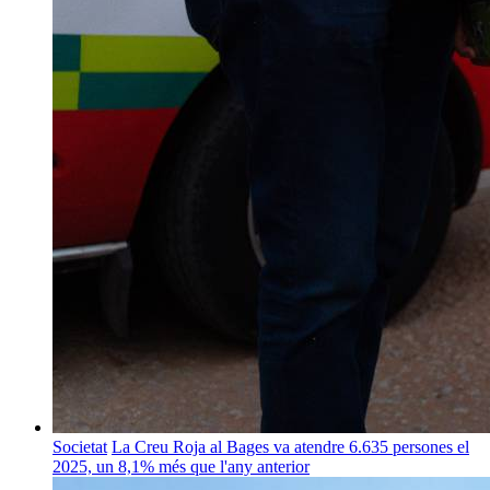
Societat
La Creu Roja al Bages va atendre 6.635 persones el
2025, un 8,1% més que l'any anterior