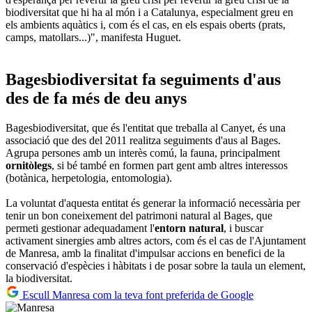
biodiversitat que hi ha al món i a Catalunya, especialment greu en
els ambients aquàtics i, com és el cas, en els espais oberts (prats,
camps, matollars...)", manifesta Huguet.
Bagesbiodiversitat fa seguiments d'aus
des de fa més de deu anys
Bagesbiodiversitat, que és l'entitat que treballa al Canyet, és una
associació que des del 2011 realitza seguiments d'aus al Bages.
Agrupa persones amb un interès comú, la fauna, principalment
ornitòlegs
, si bé també en formen part gent amb altres interessos
(botànica, herpetologia, entomologia).
La voluntat d'aquesta entitat és generar la informació necessària per
tenir un bon coneixement del patrimoni natural al Bages, que
permeti gestionar adequadament l'
entorn natural
, i buscar
activament sinergies amb altres actors, com és el cas de l'Ajuntament
de Manresa, amb la finalitat d'impulsar accions en benefici de la
conservació d'espècies i hàbitats i de posar sobre la taula un element,
la biodiversitat.
Escull Manresa com la teva font preferida de Google