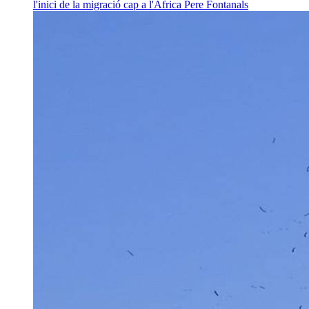
l'inici de la migració cap a l'Àfrica
Pere Fontanals