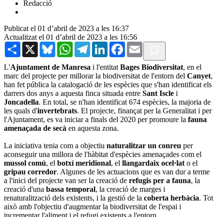
Redacció
Publicat el 01 d’abril de 2023 a les 16:37
Actualitzat el 01 d’abril de 2023 a les 16:56
Share
X
Bluesky
WhatsApp
Telegram
LinkedIn
Facebook
Email
L'
Ajuntament de Manresa
i l'entitat
Bages Biodiversitat
, en el
marc del projecte per millorar la biodiversitat de l'entorn del
Canyet
,
han fet pública la catalogació de les espècies que s'han identificat els
darrers dos anys a aquesta finca situada entre
Sant Iscle
i
Joncadella
. En total, se n'han identificat 674 espècies, la majoria de
les quals d'
invertebrats
. El projecte, finançat per la Generalitat i per
l'Ajuntament, es va iniciar a finals del 2020 per promoure la
fauna
amenaçada de secà
en aquesta zona.
La iniciativa tenia com a objectiu
naturalitzar un conreu
per
aconseguir una millora de l'hàbitat d'espècies amenaçades com el
mussol comú
, el
botxí meridional
, el
llangardaix ocel·lat
o el
gripau corredor
. Algunes de les actuacions que es van dur a terme
a l'inici del projecte van ser la creació de
refugis per a fauna
, la
creació d'una
bassa temporal
, la creació de marges i
renaturalització dels existents, i la gestió de la
coberta herbàcia
. Tot
això amb l'objectiu d'augmentar la biodiversitat de l'espai i
incrementar l'aliment i el refugi existents a l'entorn.