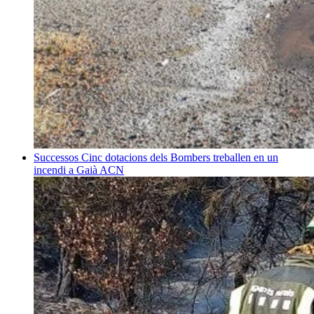
Successos
Cinc dotacions dels Bombers treballen en un
incendi a Gaià
ACN