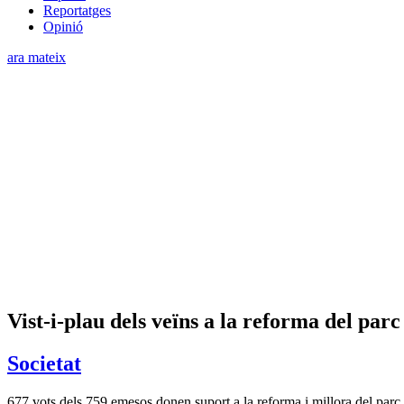
Reportatges
Opinió
ara mateix
Vist-i-plau dels veïns a la reforma del parc
Societat
677 vots dels 759 emesos donen suport a la reforma i millora del parc