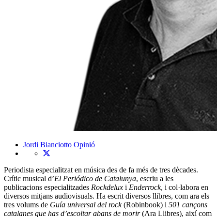
Jordi Bianciotto
Opinió
Periodista especialitzat en música des de fa més de tres dècades.
Crític musical d’
El Periódico
de Catalunya
, escriu a les
publicacions especialitzades
Rockdelux
i
Enderrock
, i col·labora en
diversos mitjans audiovisuals. Ha escrit diversos llibres, com ara els
tres volums de
Guía universal del rock
(Robinbook) i
501 cançons
catalanes que has d’escoltar abans de morir
(Ara Llibres), així com