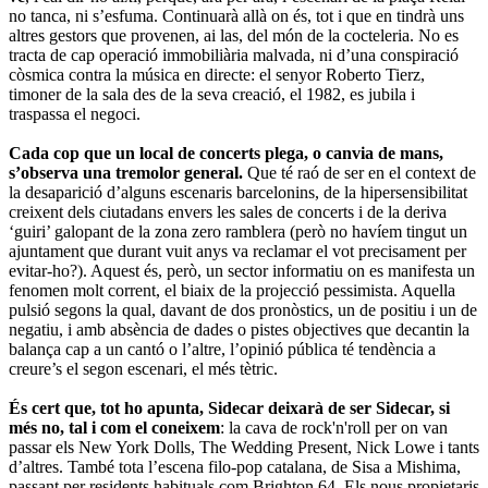
no tanca, ni s’esfuma. Continuarà allà on és, tot i que en tindrà uns
altres gestors que provenen, ai las, del món de la cocteleria. No es
tracta de cap operació immobiliària malvada, ni d’una conspiració
còsmica contra la música en directe: el senyor Roberto Tierz,
timoner de la sala des de la seva creació, el 1982, es jubila i
traspassa el negoci.
Cada cop que un local de concerts plega, o canvia de mans,
s’observa una tremolor general.
Que té raó de ser en el context de
la desaparició d’alguns escenaris barcelonins, de la hipersensibilitat
creixent dels ciutadans envers les sales de concerts i de la deriva
‘guiri’ galopant de la zona zero ramblera (però no havíem tingut un
ajuntament que durant vuit anys va reclamar el vot precisament per
evitar-ho?). Aquest és, però, un sector informatiu on es manifesta un
fenomen molt corrent, el biaix de la projecció pessimista. Aquella
pulsió segons la qual, davant de dos pronòstics, un de positiu i un de
negatiu, i amb absència de dades o pistes objectives que decantin la
balança cap a un cantó o l’altre, l’opinió pública té tendència a
creure’s el segon escenari, el més tètric.
És cert que, tot ho apunta, Sidecar deixarà de ser Sidecar, si
més no, tal i com el coneixem
: la cava de rock'n'roll per on van
passar els New York Dolls, The Wedding Present, Nick Lowe i tants
d’altres. També tota l’escena filo-pop catalana, de Sisa a Mishima,
passant per residents habituals com Brighton 64. Els nous propietaris