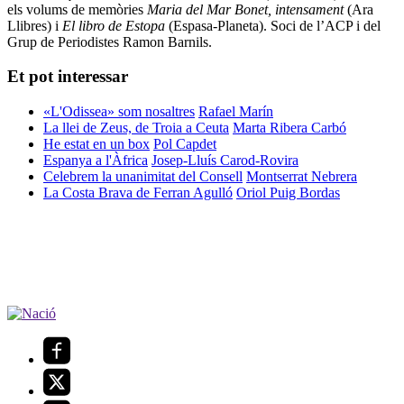
els volums de memòries
Maria del Mar Bonet, intensament
(Ara
Llibres) i
El libro de Estopa
(Espasa-Planeta). Soci de l’ACP i del
Grup de Periodistes Ramon Barnils.
Et pot interessar
«L'Odissea» som nosaltres
Rafael Marín
La llei de Zeus, de Troia a Ceuta
Marta Ribera Carbó
He estat en un box
Pol Capdet
Espanya a l'Àfrica
Josep-Lluís Carod-Rovira
Celebrem la unanimitat del Consell
Montserrat Nebrera
La Costa Brava de Ferran Agulló
Oriol Puig Bordas