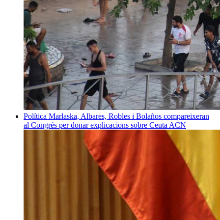
Política
Marlaska, Albares, Robles i Bolaños compareixeran
al Congrés per donar explicacions sobre Ceuta
ACN