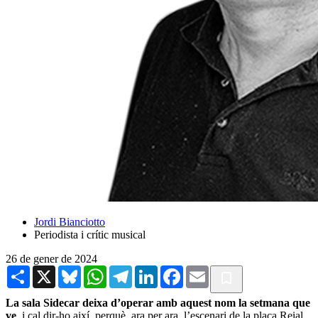
Jordi Bianciotto
Periodista i crític musical
26 de gener de 2024
Share
X
Bluesky
WhatsApp
Telegram
LinkedIn
Facebook
Email
La sala Sidecar deixa d’operar amb aquest nom la setmana que
ve
, i cal dir-ho així, perquè, ara per ara, l’escenari de la plaça Reial