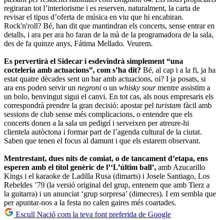
regiraran tot l’interiorisme i es reserven, naturalment, la carta de
revisar el tipus d’oferta de música en viu que hi encabiran.
Rock'n'roll? Bé, han dit que mantindran els concerts, sense entrar en
detalls, i ara per ara ho faran de la mà de la programadora de la sala,
des de fa quinze anys, Fátima Mellado. Veurem.
Es pervertirà el Sidecar i esdevindrà simplement “una
cocteleria amb actuacions”, com s’ha dit?
Bé, al cap i a la fi, ja ha
estat quatre dècades sent un bar amb actuacions, oi? I ja posats, si
ara ens poden servir un
negroni
o un
whisky sour
mentre assistim a
un bolo, benvingut sigui el canvi. En tot cas, als nous empresaris els
correspondrà prendre la gran decisió: apostar pel
turistam
fàcil amb
sessions de club sense més complicacions, o entendre que els
concerts donen a la sala un pedigrí i serveixen per atreure-hi
clientela autòctona i formar part de l’agenda cultural de la ciutat.
Saben que tenen el focus al damunt i que els estarem observant.
Mentrestant, dues nits de comiat, o de tancament d’etapa, ens
esperen amb el títol genèric de l’‘L’últim ball’,
amb Azucarillo
Kings i el karaoke de Ladilla Rusa (dimarts) i Josele Santiago, Los
Rebeldes ’79 (la versió original del grup, entenem que amb Tierz a
la guitarra) i un anunciat ‘grup sorpresa’ (dimecres). I em sembla que
per apuntar-nos a la festa no calen gaires més coartades.
Escull Nació com la teva font preferida de Google