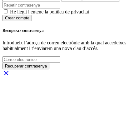
He llegit i entenc la política de privacitat
Crear compte
Recuperar contrasenya
Introdueix l’adreça de correu electrònic amb la qual accedeixes
habitualment i t’enviarem una nova clau d’accés.
Recuperar contrasenya
close