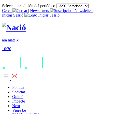
Seleccionar edición del periódico
Cerca
|
Newsletters
|
Iniciar Sessió
ara mateix
10:30
Política
Societat
Opinió
Impacte
Next
Viure bé