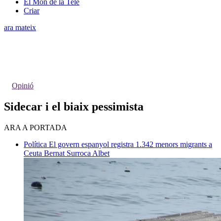
El Món de la Tele
Criar
ara mateix
Opinió
Sidecar i el biaix pessimista
ARA A PORTADA
Política
El govern espanyol registra 1.342 menors migrants a
Ceuta
Bernat Surroca Albet