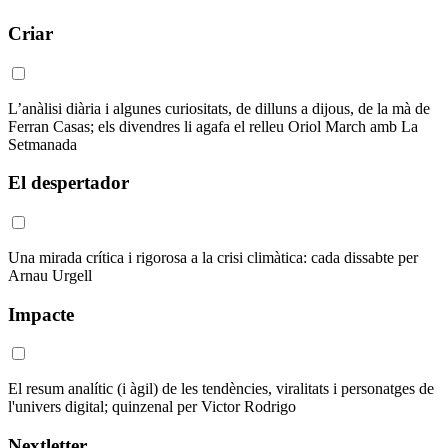
Criar
L’anàlisi diària i algunes curiositats, de dilluns a dijous, de la mà de
Ferran Casas; els divendres li agafa el relleu Oriol March amb La
Setmanada
El despertador
Una mirada crítica i rigorosa a la crisi climàtica: cada dissabte per
Arnau Urgell
Impacte
El resum analític (i àgil) de les tendències, viralitats i personatges de
l'univers digital; quinzenal per Victor Rodrigo
Nextletter