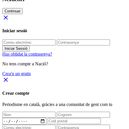
Continuar
close
Iniciar sessió
Iniciar Sessió
Has oblidat la contrasenya?
No tens compte a Nació?
Crea'n un gratis
close
Crear compte
Periodisme
en català
, gràcies a una comunitat de gent com tu