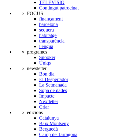
TELEVISIÓ
Contingut patrocinat
FOCUS
finançament
barcelona
sequera
habitatge
transparència
llengua
programes
Snooker
Úniqs
newsletter
Bon dia
El Despertador
La Setmanada
Sopa de dades
Impacte
Nextletter
Criar
edicions
Catalunya
Baix Montseny
Berguedà
Camp de Tarragona