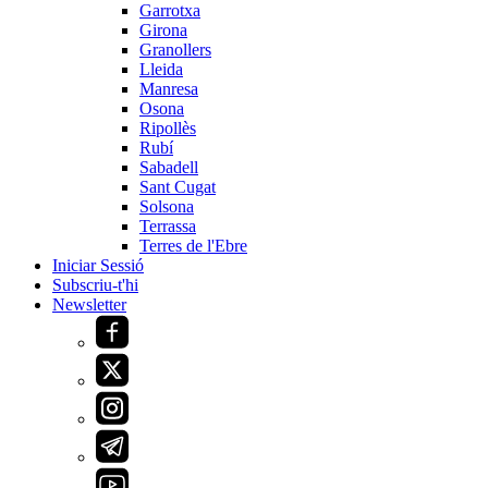
Garrotxa
Girona
Granollers
Lleida
Manresa
Osona
Ripollès
Rubí
Sabadell
Sant Cugat
Solsona
Terrassa
Terres de l'Ebre
Iniciar Sessió
Subscriu-t'hi
Newsletter