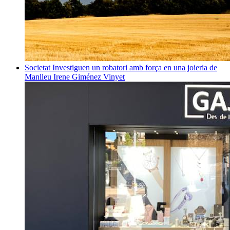
Societat
Investiguen un robatori amb força en una joieria de
Manlleu
Irene Giménez Vinyet