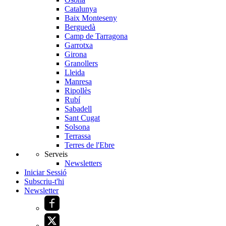
Catalunya
Baix Monteseny
Berguedà
Camp de Tarragona
Garrotxa
Girona
Granollers
Lleida
Manresa
Ripollès
Rubí
Sabadell
Sant Cugat
Solsona
Terrassa
Terres de l'Ebre
Serveis
Newsletters
Iniciar Sessió
Subscriu-t'hi
Newsletter