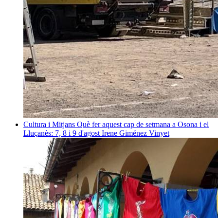
Cultura i Mitjans
Què fer aquest cap de setmana a Osona i el
Lluçanès: 7, 8 i 9 d'agost
Irene Giménez Vinyet