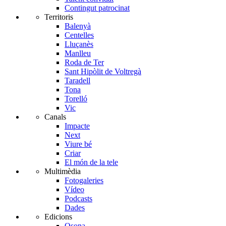
Contingut patrocinat
Territoris
Balenyà
Centelles
Lluçanès
Manlleu
Roda de Ter
Sant Hipòlit de Voltregà
Taradell
Tona
Torelló
Vic
Canals
Impacte
Next
Viure bé
Criar
El món de la tele
Multimèdia
Fotogaleries
Vídeo
Podcasts
Dades
Edicions
Osona