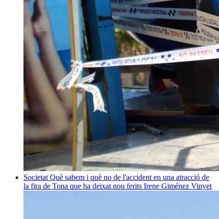
Societat
Què sabem i què no de l'accident en una atracció de
la fira de Tona que ha deixat nou ferits
Irene Giménez Vinyet