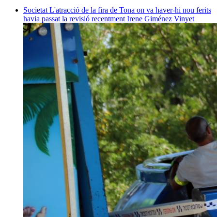
Societat
L'atracció de la fira de Tona on va haver-hi nou ferits
havia passat la revisió recentment
Irene Giménez Vinyet