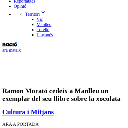
Reportatges
Opinió
expand_more
Territori
Vic
Manlleu
Torelló
Lluçanès
ara mateix
Ramon Morató cedeix a Manlleu un
exemplar del seu llibre sobre la xocolata
Cultura i Mitjans
ARA A PORTADA