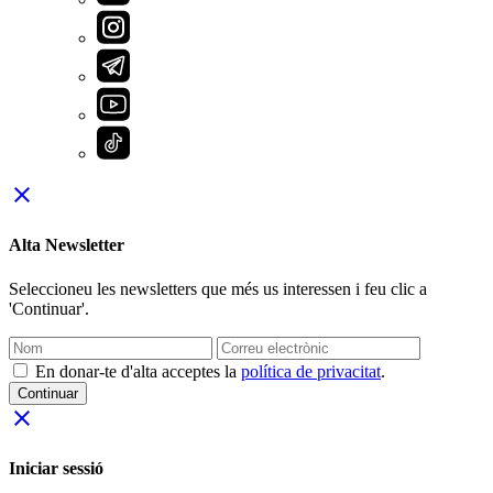
close
Alta Newsletter
Seleccioneu les newsletters que més us interessen i feu clic a
'Continuar'.
En donar-te d'alta acceptes la
política de privacitat
.
Continuar
close
Iniciar sessió