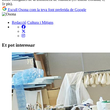
1r pis).
Escull Osona com la teva font preferida de Google
Redacció
Cultura i Mitjans
Et pot interessar