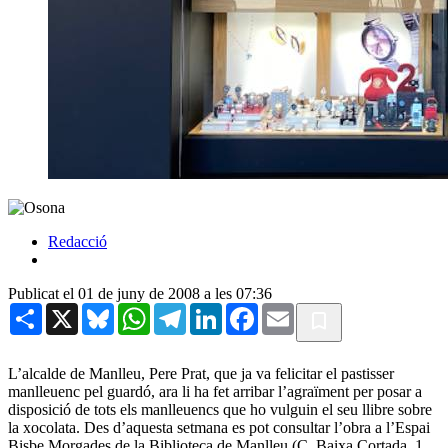
Redacció
Publicat el 01 de juny de 2008 a les 07:36
Share
X
Bluesky
WhatsApp
Telegram
LinkedIn
Facebook
Email
L’alcalde de Manlleu, Pere Prat, que ja va felicitar el pastisser
manlleuenc pel guardó, ara li ha fet arribar l’agraïment per posar a
disposició de tots els manlleuencs que ho vulguin el seu llibre sobre
la xocolata. Des d’aquesta setmana es pot consultar l’obra a l’Espai
Bisbe Morgades de la Biblioteca de Manlleu (C. Baixa Cortada, 1,