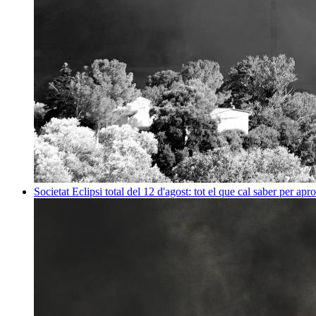
Societat
Eclipsi total del 12 d'agost: tot el que cal saber per apr