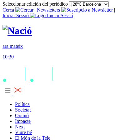
Seleccionar edición del periódico
Cerca
|
Newsletters
|
Iniciar Sessió
ara mateix
10:30
Política
Societat
Opinió
Impacte
Next
Viure bé
El Món de la Tele