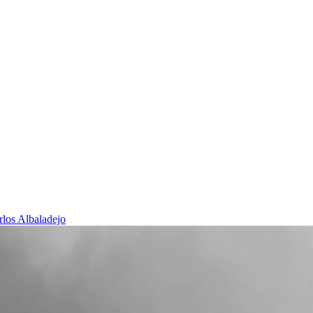
rlos Albaladejo