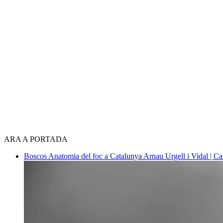
ARA A PORTADA
Boscos
Anatomia del foc a Catalunya
Arnau Urgell i Vidal | Ca