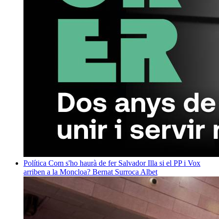
Política
Com s'ho haurà de fer Salvador Illa si el PP i Vox
arriben a la Moncloa?
Bernat Surroca Albet