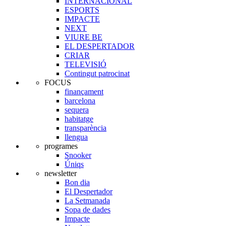
INTERNACIONAL
ESPORTS
IMPACTE
NEXT
VIURE BE
EL DESPERTADOR
CRIAR
TELEVISIÓ
Contingut patrocinat
FOCUS
finançament
barcelona
sequera
habitatge
transparència
llengua
programes
Snooker
Úniqs
newsletter
Bon dia
El Despertador
La Setmanada
Sopa de dades
Impacte