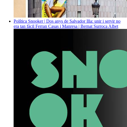
Política
Snooker | Dos anys de Salvador Illa: unir i servir no
era tan fàcil
Ferran Casas i Manresa | Bernat Surroca Albet