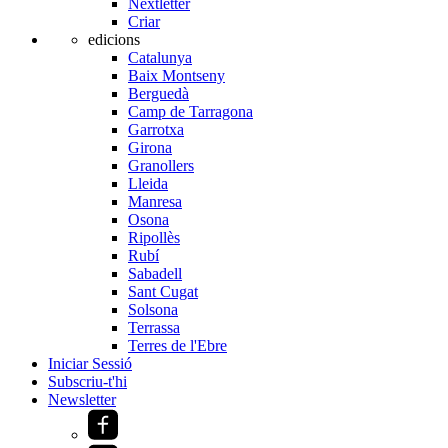
Nextletter
Criar
edicions
Catalunya
Baix Montseny
Berguedà
Camp de Tarragona
Garrotxa
Girona
Granollers
Lleida
Manresa
Osona
Ripollès
Rubí
Sabadell
Sant Cugat
Solsona
Terrassa
Terres de l'Ebre
Iniciar Sessió
Subscriu-t'hi
Newsletter