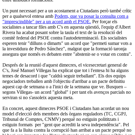
Un punt necessari per a un acostament a Ciutadans però també crític
per a qualsevol entesa amb
Podem, que va posar la consulta com a
"imprescindible" per a un acord amb el PSOE.
Per forçar els
socialistes a tancar files amb C's en aquesta qüestió, l'equip d'Albert
Rivera ha acabat posant sobre la taula el text de la resolució del
comitè federal del PSOE contra l'autodeterminació. Els socialistes
esperen tenir "dilluns o dimarts" un acord que "permeti sumar vots a
la investidura de Pedro Sánchez", malgrat que la formació taronja
assegura que només es debaten entre "abstenir-se o votar en contra".
Després de la reunió d'aquest dimecres, el vicesecretari general de
C's, José Manuel Villegas ha explicat que tot i l'entesa hi ha alguns
temes de desacord i que "caldrà seguir treballant". Els dos equips
negociadors treballen amb l'objectiu d'arribar a un pacte definitiu
aquest cap de setmana o a l'inici de la setmana que ve. Busquen –
segons Villegas- un acord "global" i per tant els avenços parcials no
serviran si no s'assoleix aquesta meta.
En concret, aquest dimecres PSOE i Ciutadans han acordat un nou
model d'elecció dels membres dels òrgans reguladors (TC, CGPJ,
Tribunal de Comptes, CNMV) perquè no estiguin polititzats i
estiguin formats per "gent que acrediti la seva independència". Pel
que fa a la lluita contra la corrupció han arribat a un pacte perquè no