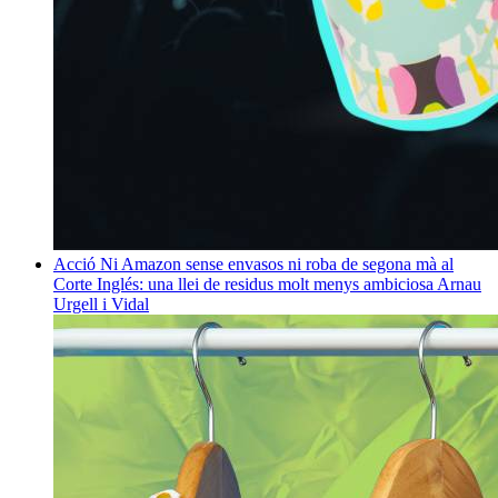
Acció
Ni Amazon sense envasos ni roba de segona mà al
Corte Inglés: una llei de residus molt menys ambiciosa
Arnau
Urgell i Vidal