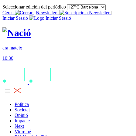
Seleccionar edición del periódico
Cerca
|
Newsletters
|
Iniciar Sessió
ara mateix
10:30
Política
Societat
Opinió
Impacte
Next
Viure bé