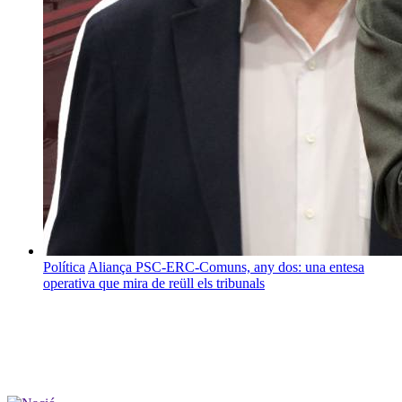
Política
Aliança PSC-ERC-Comuns, any dos: una entesa
operativa que mira de reüll els tribunals