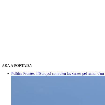
ARA A PORTADA
Política
Frontex i l'Europol controlen les xarxes pel rumor d'un