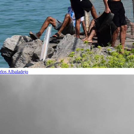
rlos Albaladejo