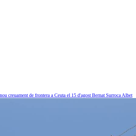
 nou creuament de frontera a Ceuta el 15 d'agost
Bernat Surroca Albet