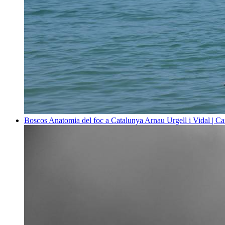
Boscos
Anatomia del foc a Catalunya
Arnau Urgell i Vidal | Ca