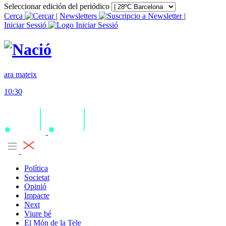
Seleccionar edición del periódico
Cerca
|
Newsletters
|
Iniciar Sessió
ara mateix
10:30
Política
Societat
Opinió
Impacte
Next
Viure bé
El Món de la Tele