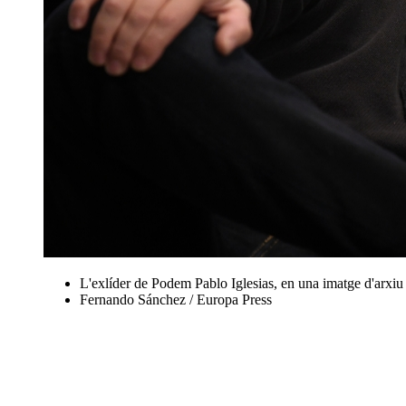
L'exlíder de Podem Pablo Iglesias, en una imatge d'arxiu 
Fernando Sánchez / Europa Press