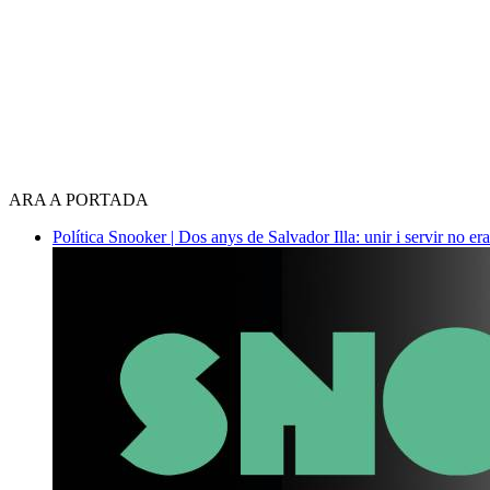
ARA A PORTADA
Política
Snooker | Dos anys de Salvador Illa: unir i servir no era