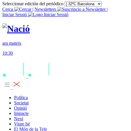
Seleccionar edición del periódico
Cerca
|
Newsletters
|
Iniciar Sessió
ara mateix
10:30
Política
Societat
Opinió
Impacte
Next
Viure bé
El Món de la Tele