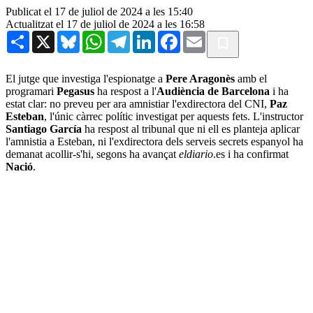
Publicat el 17 de juliol de 2024 a les 15:40
Actualitzat el 17 de juliol de 2024 a les 16:58
Share
X
Bluesky
WhatsApp
Telegram
LinkedIn
Facebook
Email
El jutge que investiga l'espionatge a
Pere Aragonès
amb el
programari
Pegasus
ha respost a l'
Audiència de Barcelona
i ha
estat clar: no preveu per ara amnistiar l'exdirectora del CNI,
Paz
Esteban
, l'únic càrrec polític investigat per aquests fets. L'instructor
Santiago García
ha respost al tribunal que ni ell es planteja aplicar
l'amnistia a Esteban, ni l'exdirectora dels serveis secrets espanyol ha
demanat acollir-s'hi, segons ha avançat
eldiario
.es i ha confirmat
Nació
.