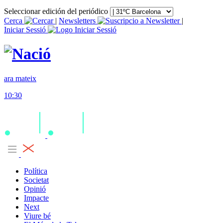
Seleccionar edición del periódico
Cerca
|
Newsletters
|
Iniciar Sessió
ara mateix
10:30
Política
Societat
Opinió
Impacte
Next
Viure bé