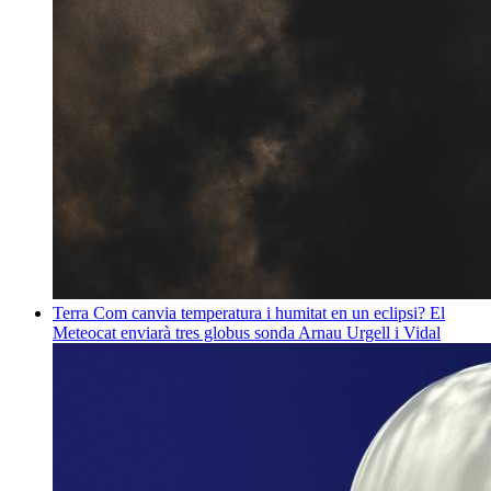
Terra
Com canvia temperatura i humitat en un eclipsi? El
Meteocat enviarà tres globus sonda
Arnau Urgell i Vidal