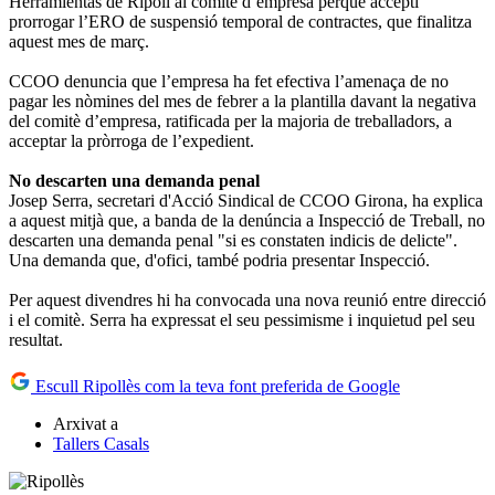
Herramientas de Ripoll al comitè d’empresa perquè accepti
prorrogar l’ERO de suspensió temporal de contractes, que finalitza
aquest mes de març.
CCOO denuncia que l’empresa ha fet efectiva l’amenaça de no
pagar les nòmines del mes de febrer a la plantilla davant la negativa
del comitè d’empresa, ratificada per la majoria de treballadors, a
acceptar la pròrroga de l’expedient.
No descarten una demanda penal
Josep Serra, secretari d'Acció Sindical de CCOO Girona, ha explica
a aquest mitjà que, a banda de la denúncia a Inspecció de Treball, no
descarten una demanda penal "si es constaten indicis de delicte".
Una demanda que, d'ofici, també podria presentar Inspecció.
Per aquest divendres hi ha convocada una nova reunió entre direcció
i el comitè. Serra ha expressat el seu pessimisme i inquietud pel seu
resultat.
Escull Ripollès com la teva font preferida de Google
Arxivat a
Tallers Casals