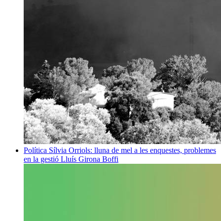
Política
Sílvia Orriols: lluna de mel a les enquestes, problemes
en la gestió
Lluís Girona Boffi