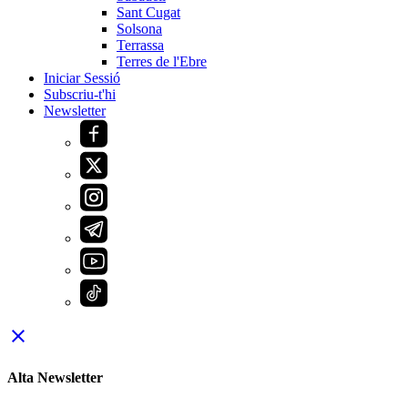
Sant Cugat
Solsona
Terrassa
Terres de l'Ebre
Iniciar Sessió
Subscriu-t'hi
Newsletter
close
Alta Newsletter