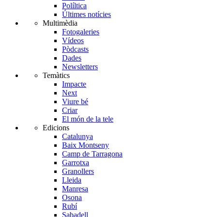
Políltica
Últimes notícies
Multimèdia
Fotogaleries
Vídeos
Pòdcasts
Dades
Newsletters
Temàtics
Impacte
Next
Viure bé
Criar
El món de la tele
Edicions
Catalunya
Baix Montseny
Camp de Tarragona
Garrotxa
Granollers
Lleida
Manresa
Osona
Rubí
Sabadell