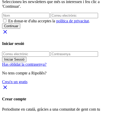
Seleccioneu les newsletters que més us interessen i feu clic a
'Continuar'.
En donar-te d'alta acceptes la
política de privacitat
.
Continuar
close
Iniciar sessió
Iniciar Sessió
Has oblidat la contrasenya?
No tens compte a Ripollès?
Crea'n un gratis
close
Crear compte
Periodisme
en català
, gràcies a una comunitat de gent com tu