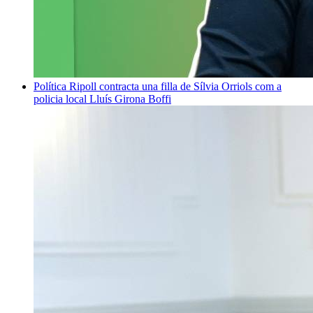
Política
Ripoll contracta una filla de Sílvia Orriols com a
policia local
Lluís Girona Boffi