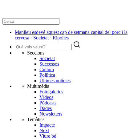
Manlleu esdevé aquest cap de setmana capital del porc i la
cervesa · Societat · Ripollès
Seccions
Societat
Successos
Cultura
Políltica
Últimes notícies
Multimèdia
Fotogaleries
Vídeos
Pòdcasts
Dades
Newsletters
Temàtics
Impacte
Next
Viure bé