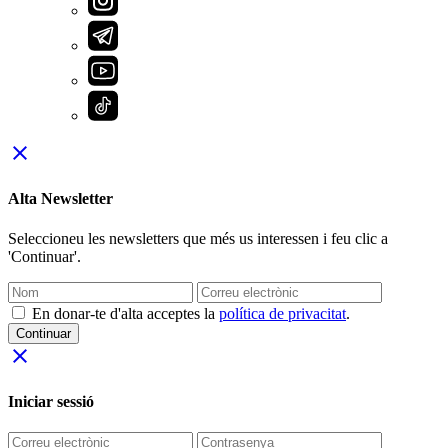
close
Alta Newsletter
Seleccioneu les newsletters que més us interessen i feu clic a
'Continuar'.
En donar-te d'alta acceptes la
política de privacitat
.
Continuar
close
Iniciar sessió