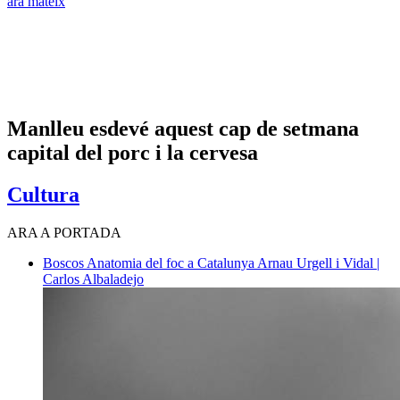
ara mateix
Manlleu esdevé aquest cap de setmana
capital del porc i la cervesa
Cultura
ARA A PORTADA
Boscos
Anatomia del foc a Catalunya
Arnau Urgell i Vidal |
Carlos Albaladejo