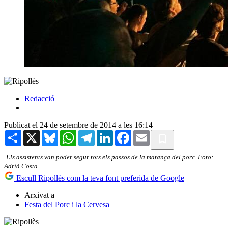
Redacció
Publicat el 24 de setembre de 2014 a les 16:14
Share
X
Bluesky
WhatsApp
Telegram
LinkedIn
Facebook
Email
Els assistents van poder segur tots els passos de la matança del porc. Foto:
Adrià Costa
Escull Ripollès com la teva font preferida de Google
Arxivat a
Festa del Porc i la Cervesa