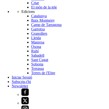
Criar
El món de la tele
Edicions
Catalunya
Baix Montseny
Camp de Tarragona
Garrotxa
Granollers
Lleida
Manresa
Osona
Rubí
Sabadell
Sant Cugat
Solsona
Terrassa
Terres de l'Ebre
Iniciar Sessió
Subscriu-t'hi
Newsletter