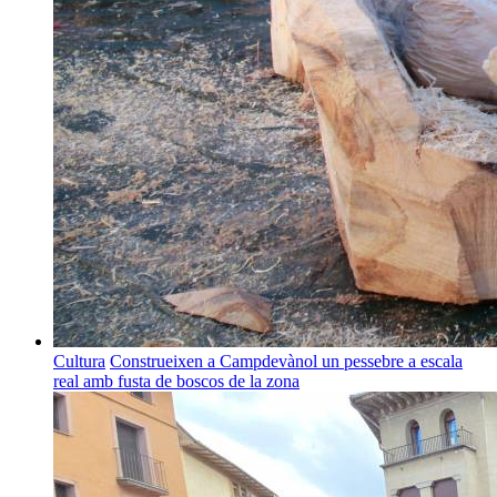
Cultura
Construeixen a Campdevànol un pessebre a escala
real amb fusta de boscos de la zona