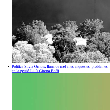
Política
Sílvia Orriols: lluna de mel a les enquestes, problemes
en la gestió
Lluís Girona Boffi