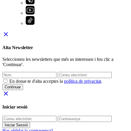
close
Alta Newsletter
Seleccioneu les newsletters que més us interessen i feu clic a
'Continuar'.
En donar-te d'alta acceptes la
política de privacitat
.
Continuar
close
Iniciar sessió
Iniciar Sessió
Has oblidat la contrasenya?