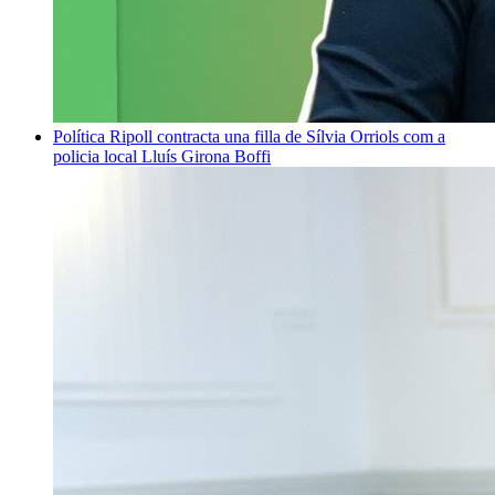
Política
Ripoll contracta una filla de Sílvia Orriols com a
policia local
Lluís Girona Boffi