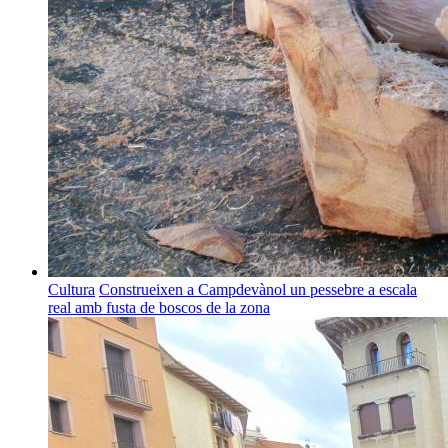
Cultura
Construeixen a Campdevànol un pessebre a escala
real amb fusta de boscos de la zona