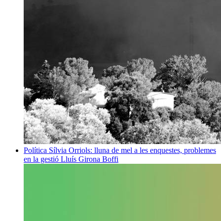
Política
Sílvia Orriols: lluna de mel a les enquestes, problemes
en la gestió
Lluís Girona Boffi