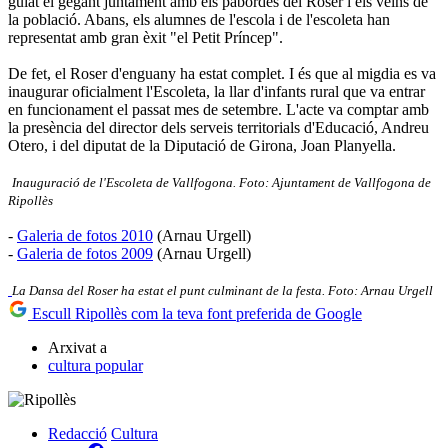
guiat el gegant juntament amb els pabordes del Roser i els veïns de
la població. Abans, els alumnes de l'escola i de l'escoleta han
representat amb gran èxit "el Petit Príncep".
De fet, el Roser d'enguany ha estat complet. I és que al migdia es va
inaugurar oficialment l'Escoleta, la llar d'infants rural que va entrar
en funcionament el passat mes de setembre. L'acte va comptar amb
la presència del director dels serveis territorials d'Educació, Andreu
Otero, i del diputat de la Diputació de Girona, Joan Planyella.
Inauguració de l'Escoleta de Vallfogona. Foto: Ajuntament de Vallfogona de
Ripollès
-
Galeria de fotos 2010
(Arnau Urgell)
-
Galeria de fotos 2009
(Arnau Urgell)
La Dansa del Roser ha estat el punt culminant de la festa. Foto: Arnau Urgell
Escull Ripollès com la teva font preferida de Google
Arxivat a
cultura popular
Redacció
Cultura