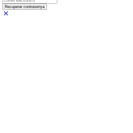
Recuperar contrasenya
close