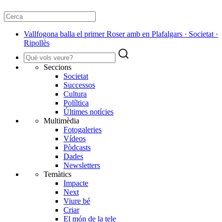
Vallfogona balla el primer Roser amb en Plafalgars · Societat ·
Ripollès
Seccions
Societat
Successos
Cultura
Políltica
Últimes notícies
Multimèdia
Fotogaleries
Vídeos
Pòdcasts
Dades
Newsletters
Temàtics
Impacte
Next
Viure bé
Criar
El món de la tele