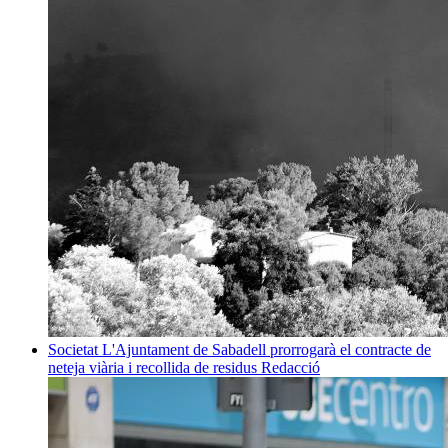
Societat
L'Ajuntament de Sabadell prorrogarà el contracte de
neteja viària i recollida de residus
Redacció