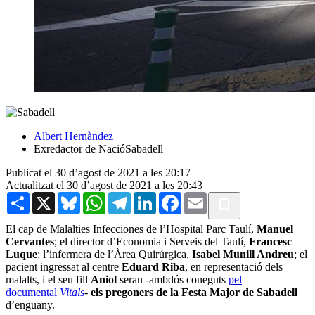
Albert Hernàndez
Exredactor de NacióSabadell
Publicat el 30 d’agost de 2021 a les 20:17
Actualitzat el 30 d’agost de 2021 a les 20:43
Share
X
Bluesky
WhatsApp
Telegram
LinkedIn
Facebook
Email
El cap de Malalties Infecciones de l’Hospital Parc Taulí,
Manuel
Cervantes
; el director d’Economia i Serveis del Taulí,
Francesc
Luque
; l’infermera de l’Àrea Quirúrgica,
Isabel Munill Andreu
; el
pacient ingressat al centre
Eduard Riba
, en representació dels
malalts, i el seu fill
Aniol
seran
-ambdós coneguts
pel
documental
Vitals
-
els pregoners de la Festa Major de Sabadell
d’enguany.