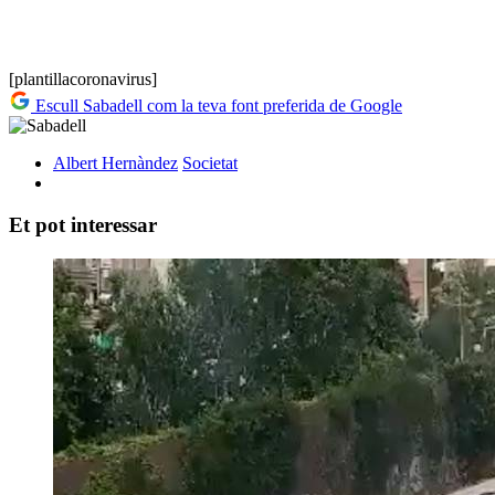
[plantillacoronavirus]
Escull Sabadell com la teva font preferida de Google
Albert Hernàndez
Societat
Et pot interessar