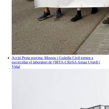
Acció
Pesta porcina: Mossos i Guàrdia Civil tornen a
escorcollar el laboratori de l'IRTA-CReSA
Arnau Urgell i
Vidal