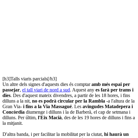
[h3]Talls viaris parcials[/h3]
Un altre dels signes d'aquests dies és comptar
amb més espai per
passejar
,
el tall viari de nord a sud
. Aquest any
es farà per trams i
dies
. Des d'aquest mateix divendres, a partir de les 18 hores, i fins
dilluns a la nit,
no es podrà circular per la Rambla
-a l'altura de la
Gran Via-
i fins a la Via Massagué
. Les
avingudes Matadepera i
Concòrdia
diumenge i dilluns i la de Barberà, el cap de setmana i
dilluns. Per últim,
l'Eix Macià
, des de les 19 hores de dilluns i fins a
la mitjanit.
D'altra banda, i per facilitar la mobilitat per la ciutat,
hi haurà un