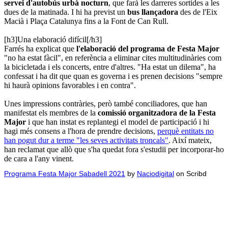
servei d'autobús urbà nocturn
, que farà les darreres sortides a les
dues de la matinada. I hi ha previst un
bus llançadora
des de l'Eix
Macià i Plaça Catalunya fins a la Font de Can Rull.
[h3]Una elaboració difícil[/h3]
Farrés ha explicat que
l'elaboració del programa de Festa Major
"no ha estat fàcil", en referència a eliminar cites multitudinàries com
la bicicletada i els concerts, entre d'altres. "Ha estat un dilema", ha
confessat i ha dit que quan es governa i es prenen decisions "sempre
hi haurà opinions favorables i en contra".
Unes impressions contràries, però també conciliadores, que han
manifestat els membres de la
comissió organitzadora de la Festa
Major
i que han instat es replantegi el model de participació i hi
hagi més consens a l'hora de prendre decisions,
perquè entitats no
han pogut dur a terme "les seves activitats troncals"
. Així mateix,
han reclamat que allò que s'ha quedat fora s'estudiï per incorporar-ho
de cara a l'any vinent.
Programa Festa Major Sabadell 2021
by
Naciodigital
on Scribd