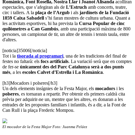
Romànica, Font Rosella, Nostra Llar i Joanot Alisanda
acolliran
espectacles, que s’afegiran als de
L’Estruch
amb concerts, teatre,
circ i tallers. A la
plaça de l’Argub
i als
jardinets de la Fundació
1859 Caixa Sabadell
s’hi faran mostres de cultura urbana. Quant a
les activitats esportives, hi ha prevista la
Cursa Popular de cinc
quilòmetres a Can Gambús
, amb una participació màxima de 800
persones, un campionat de tir, un altre de tennis i tennis taula, entre
d'altres.
[noticia]35006[/noticia]
Tot i la
tisorada al programari
, una de les tradicions del final de
festes no faltarà: els
focs artificials
. La variació serà que en comptes
de fer-se
únicament des del Parc Catalunya serà a dos punts
més
, a les
escoles Calvet d’Estrella i La Romànica
.
[h3]Mocadors i polseres[/h3]
Un dels elements insígnies de la Festa Major, els
mocadors
i les
polseres
, es tornaran a repartir. Per obtenir els primers caldrà cita
prèvia per adquirir-ne un, mentre que les altres, es donaran a les
entrades de les propostes familiars i infantils, és a dir, a la Font de
Can Rull i la plaça Frederic Mompou.
El mocador de la Festa Major Foto: Juanma Peláez