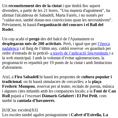
Un
reconeixement des de la ciutat
i que tindrà lloc aquest
divendres, a partir de les 21 hores. "Una manera d'agraïment", ha
afirmat l'alcaldessa de Sabadell, Marta Farrés, i no només per
"cuidar-nos, també donar-nos conviccions quan les necessitàvem".
Prèviament, hi haurà
l'organització del concurs i el Ball del
Rodet
.
Un cop acabi el
pregó
des del balcó de l'Ajuntament es
desplegaran més de 200 activitats
. Però, i igual que per
l’època
nadalenca
i al llarg de l’últim any, caldrà reservar -es guardarà per
ordre d'entrada de la petició-
a través de l’aplicació
Sincronitzats
i a
la web municipal. I amb la voluntat d’evitar aglomeracions, la
programació es repartirà per 19 punts de la ciutat i amb limitacions
d'aforament.
Així, a
Fira Sabadell
hi haurà les propostes de
cultura popular i
tradicional
, on hi haurà simulacres de cercaviles; a la
plaça
Frederic Mompou
, reservat per al teatre, recitals de poesia, música
i algunes cites infantils amb les companyies locals; a la
Font de Can
Rull
pujarà a l’escenari
Dàmaris Gelabert
i
El Pot Petit
, com
també la
cantada d’havaneres
.
[h3]Cinc escoles[/h3]
Les escoles també agafen protagonisme i
Calvet d’Estrella, La