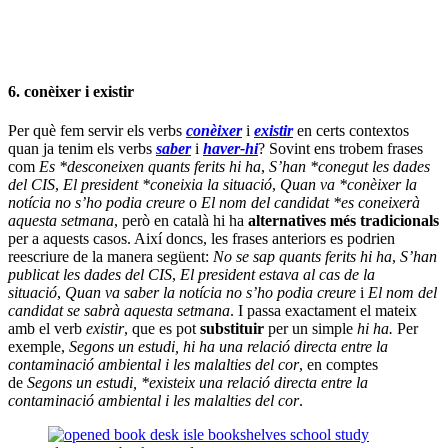
6. conèixer i existir
Per què fem servir els verbs
conèixer
i
existir
en certs contextos
quan ja tenim els verbs
saber
i
haver-hi
? Sovint ens trobem frases
com
Es *desconeixen quants ferits hi ha
,
S’han *conegut les dades
del CIS
,
El president *coneixia la situació
,
Quan va *conèixer la
notícia no s’ho podia creure
o
El nom del candidat *es coneixerà
aquesta setmana
, però en català hi ha
alternatives més tradicionals
per a aquests casos. Així doncs, les frases anteriors es podrien
reescriure de la manera següent:
No se sap quants ferits hi ha
,
S’han
publicat les dades del CIS
,
El president estava al cas de la
situació
,
Quan va saber la notícia no s’ho podia creure
i
El nom del
candidat se sabrà aquesta setmana
. I passa exactament el mateix
amb el verb
existir
, que es pot
substituir
per un simple
hi ha.
Per
exemple,
Segons un estudi, hi ha una relació directa entre la
contaminació ambiental i les malalties del cor
, en comptes
de
Segons un estudi, *existeix una relació directa entre la
contaminació ambiental i les malalties del cor
.