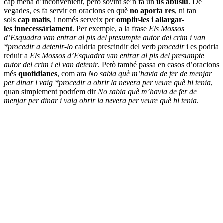
cap mena d’inconvenient, però sovint se’n fa un
ús abusiu
. De
vegades, es fa servir en oracions en què
no aporta res
, ni tan
sols
cap matís
, i només serveix per
omplir-les i allargar-
les innecessàriament
. Per exemple, a la frase
Els Mossos
d’Esquadra van entrar al pis del presumpte autor del crim i van
*procedir a detenir-lo
caldria prescindir del verb
procedir
i es podria
reduir a
Els Mossos d’Esquadra van entrar al pis del presumpte
autor del crim i el van detenir
. Però també passa en casos d’oracions
més
quotidianes
, com ara
No sabia què m’havia de fer de menjar
per dinar i vaig *procedir a obrir la nevera per veure què hi tenia
,
quan simplement podríem dir
No sabia què m’havia de fer de
menjar per dinar i vaig obrir la nevera per veure què hi tenia
.