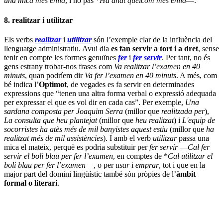
una mica més enllà
, i no pas *
Ha anat quelcom més enllà
—.
8. realitzar i utilitzar
Els verbs
realitzar
i
utilitzar
són l’exemple clar de la influència del
llenguatge administratiu. Avui dia
es fan servir a tort i a dret
, sense
tenir en compte les formes genuïnes
fer
i
fer servir
. Per tant, no és
gens estrany trobar-nos frases com
Va realitzar l’examen en 40
minuts
, quan podríem dir
Va fer l’examen en 40 minuts
. A més, com
bé indica l’
Optimot
, de vegades es fa servir en determinades
expressions que “tenen una altra forma verbal o expressió adequada
per expressar el que es vol dir en cada cas”. Per exemple,
Una
sardana composta per Joaquim Serra
(millor que
realitzada per
),
La consulta que heu plantejat
(millor que
heu realitzat
) i
L'equip de
socorristes ha atès més de mil banyistes aquest estiu
(millor que
ha
realitzat més de mil assistències
). I amb el verb
utilitzar
passa una
mica el mateix, perquè es podria substituir per
fer servir
—
Cal fer
servir el boli blau per fer l’examen
, en comptes de *
Cal utilitzar el
boli blau per fer l’examen
—, o per
usar
i
emprar
, tot i que en la
major part del domini lingüístic també són pròpies de l’
àmbit
formal o literari
.