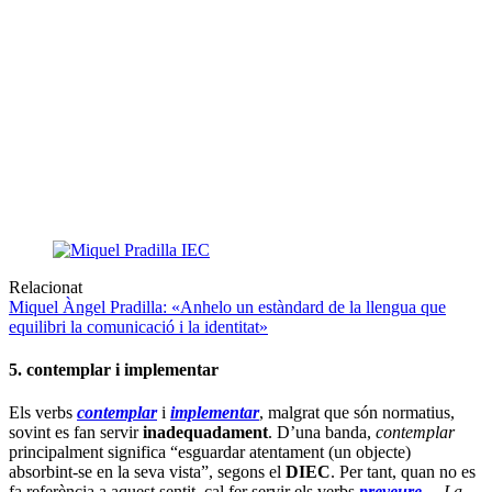
Relacionat
Miquel Àngel Pradilla: «Anhelo un estàndard de la llengua que
equilibri la comunicació i la identitat»
5. contemplar i implementar
Els verbs
contemplar
i
implementar
, malgrat que són normatius,
sovint es fan servir
inadequadament
. D’una banda,
contemplar
principalment significa “esguardar atentament (un objecte)
absorbint-se en la seva vista”, segons el
DIEC
. Per tant, quan no es
fa referència a aquest sentit, cal fer servir els verbs
preveure
—
La