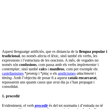
Aquest llenguatge artificiós, que es distancia de la
llengua popular i
tradicional
, no només afecta el lèxic, sinó també els verbs, les
expressions i l’estructura de les oracions. A més, de vegades no
només són
confusions
, com passa amb els verbs
implementar
i
contemplar
, sinó també
calcs
i
manlleus
, com per exemple els
castellanismes
*
promig
i *
plaç
o els
anglicismes
attachment
i
timing
. Amb l’objectiu de posar fi a aquest
català encarcarat
,
repassarem uns quants casos que avui dia ja s’han propagat i
consolidat.
1. procedir
Evidentment, el verb
procedir
és del tot normatiu i d’entrada no té